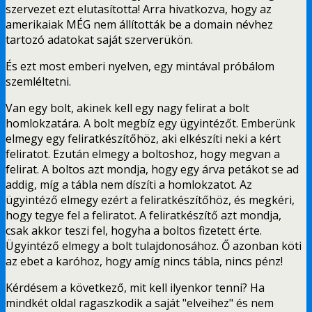
szervezet ezt elutasította! Arra hivatkozva, hogy az
amerikaiak MÉG nem állították be a domain névhez
tartozó adatokat saját szerverükön.
És ezt most emberi nyelven, egy mintával próbálom
szemléltetni.
Van egy bolt, akinek kell egy nagy felirat a bolt
homlokzatára. A bolt megbíz egy ügyintézőt. Emberünk
elmegy egy feliratkészítőhöz, aki elkészíti neki a kért
feliratot. Ezután elmegy a boltoshoz, hogy megvan a
felirat. A boltos azt mondja, hogy egy árva petákot se ad
addig, míg a tábla nem díszíti a homlokzatot. Az
ügyintéző elmegy ezért a feliratkészítőhöz, és megkéri,
hogy tegye fel a feliratot. A feliratkészítő azt mondja,
csak akkor teszi fel, hogyha a boltos fizetett érte.
Ügyintéző elmegy a bolt tulajdonosához. Ő azonban köti
az ebet a karóhoz, hogy amíg nincs tábla, nincs pénz!
Kérdésem a következő, mit kell ilyenkor tenni? Ha
mindkét oldal ragaszkodik a saját "elveihez" és nem