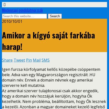
Mindennapi gondolatmorzsák
2010/10/01
Amikor a kígyó saját farkába
harap!
Share
Tweet
Pin
Mail
SMS
Igen furcsa körfolyamat kellős közepébe csöppentem
bele. Adva van egy Magyarországon regisztrált .HU
domain név. Ennek a domain névnek egy amerikai
szerverre kell mutatnia.
Az amerikai szerver tulajdonosai csak akkor engedik,
hogy a domain név hozzájuk kerüljön, hogyha Ők
kezelhetik. Nem probléma, beállítottam, hogy Ők lesznek
a kezelői. Azonban a magyar domaineket kezelő legfelső