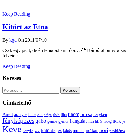
Keep Reading →
Kitört az Etna
By
kga
On 2011/07/10
Csak egy picit, de én lemaradtam róla… 🙁 Kárpótoljon ez a kis
felvétel:
Keep Reading →
Keresés
Keresés:
Cimkefelhő
Anett
finom
furcsa
fénykép
aranyos
busz
film
ciki
drága
ebéd
fényképezés
gabo
hangulat
gomba
gyanús
hiba
hibás
hideg
IKEA
jó
Keve
nori
különleges
mókás
munka
probléma
lakás
konyha
kép