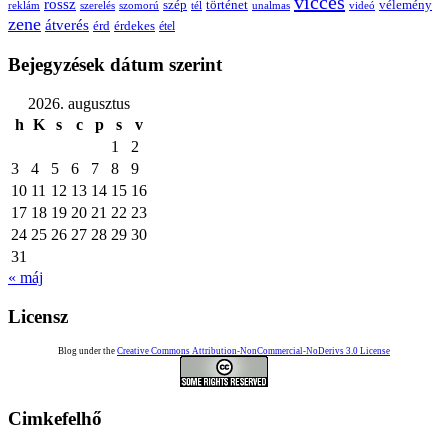
vicces
rossz
szép
vélemény
történet
reklám
szerelés
szomorú
tél
unalmas
videó
zene
átverés
érd
érdekes
étel
Bejegyzések dátum szerint
2026. augusztus
h
K
s
c
p
s
v
1
2
3
4
5
6
7
8
9
10
11
12
13
14
15
16
17
18
19
20
21
22
23
24
25
26
27
28
29
30
31
« máj
Licensz
Blog under the
Creative Commons Attribution-NonCommercial-NoDerivs 3.0 License
Cimkefelhő