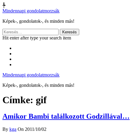
╄
Mindennapi gondolatmorzsák
Képek-, gondolatok-, és minden más!
Keresés:
Hit enter after type your search item
Mindennapi gondolatmorzsák
Képek-, gondolatok-, és minden más!
Címke:
gif
Amikor Bambi találkozott Godzillával…
By
kga
On 2011/10/02