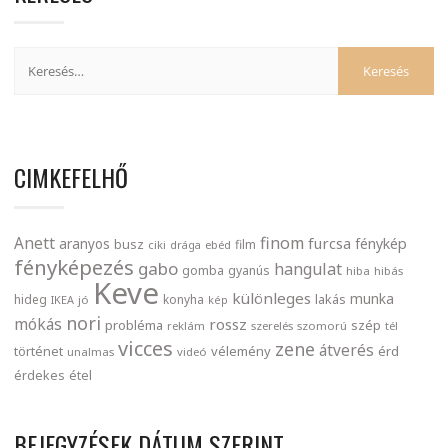
CIMKEFELHŐ
finom
Anett
furcsa
fénykép
aranyos
busz
film
ciki
drága
ebéd
fényképezés
gabo
hangulat
gomba
gyanús
hiba
hibás
Keve
különleges
munka
lakás
hideg
konyha
IKEA
jó
kép
nori
mókás
rossz
probléma
szép
reklám
szerelés
szomorú
tél
vicces
zene
átverés
történet
vélemény
érd
unalmas
videó
érdekes
étel
BEJEGYZÉSEK DÁTUM SZERINT