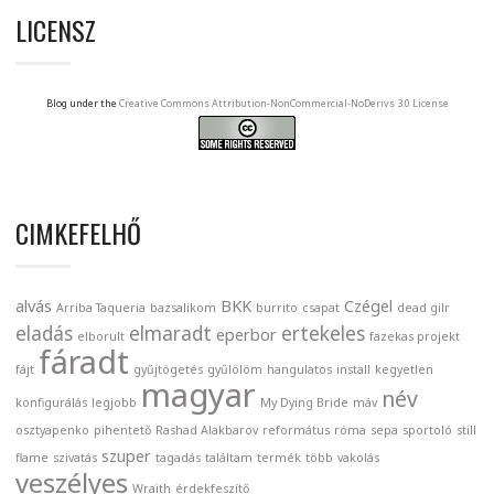
LICENSZ
Blog under the
Creative Commons Attribution-NonCommercial-NoDerivs 3.0 License
CIMKEFELHŐ
alvás
BKK
Czégel
Arriba Taqueria
bazsalikom
burrito
csapat
dead gilr
eladás
elmaradt
ertekeles
eperbor
elborult
fazekas projekt
fáradt
fájt
gyűjtögetés
gyűlölöm
hangulatos
install
kegyetlen
magyar
név
konfigurálás
legjobb
My Dying Bride
máv
osztyapenko
pihentető
Rashad Alakbarov
református
róma
sepa
sportoló
still
szuper
flame
szivatás
tagadás
találtam
termék
több
vakolás
veszélyes
Wraith
érdekfeszítő