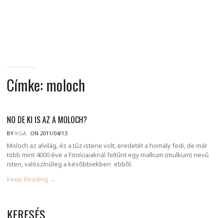
MINDENNAPI
GONDOLATMORZSÁK
Címke:
moloch
NO DE KI IS AZ A MOLOCH?
BY
KGA
ON 2011/04/13
Moloch az alvilág, és a tűz istene volt, eredetét a homály fedi, de már
több mint 4000 éve a Föníciaiaknál feltűnt egy malkum (mulkum) nevű
isten, valószínűleg a későbbiekben ebből.
Keep Reading →
KERESÉS