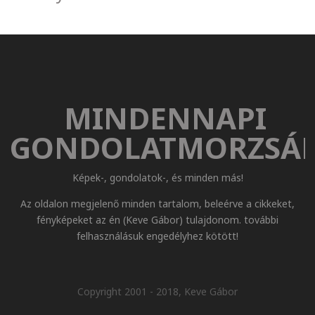
MINDENNAPI
GONDOLATMORZSÁ
Képek-, gondolatok-, és minden más!
Az oldalon megjelenő minden tartalom, beleérve a cikkeket,
fényképeket az én (Keve Gábor) tulajdonom. további
felhasználásuk engedélyhez kötött!
Copyright 2001 - 2018, Keve Gábor