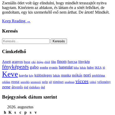
Zseniális ötlet volt úgy elindulni, hogy mindkét teraszajtót nyitva
hagytam. Kinéztem az ablakon, és láttam én a sötét felhőket, de
gondoltam, egy kis szemerkélő eső nem árthat. De ártott! Mindkét.
Keep Reading →
Keresés
Keresés:
Cimkefelhő
Anett
finom
furcsa
fénykép
aranyos
busz
film
ciki
drága
ebéd
fényképezés
gabo
hangulat
gomba
gyanús
hiba
hibás
hideg
IKEA
jó
Keve
nori
különleges
mókás
munka
probléma
lakás
konyha
kép
vicces
rossz
szép
vélemény
történet
reklám
szerelés
szomorú
tél
unalmas
videó
zene
átverés
érd
érdekes
étel
Bejegyzések dátum szerint
2026. augusztus
h
K
s
c
p
s
v