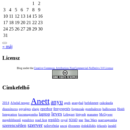
1
2
3
4
5
6
7
8
9
10
11
12
13
14
15
16
17
18
19
20
21
22
23
24
25
26
27
28
29
30
31
« máj
Licensz
Blog under the
Creative Commons Attribution-NonCommercial-NoDerivs 3.0 License
Cimkefelhő
Anett
anyu
2014
A belső tenger
apeh
aranyhal
befektetett
cukrászda
eperbor
fenyegetés
disznótoros
egységes
elseje
fogmosás
gombaleves
halloween
Heidi
leves
laptop
Integration
kucsmagomba
Lélegzet
löttyedt
manatee
McGywer
repülés
megdöbbentő
pendrive
read first
royal
SOAD
star
Star Wars
szarvasgomba
szerver
szerencsétlen
szlovénia
uncsi
élvezetes
érdeklődés
érkezés
ízesítő