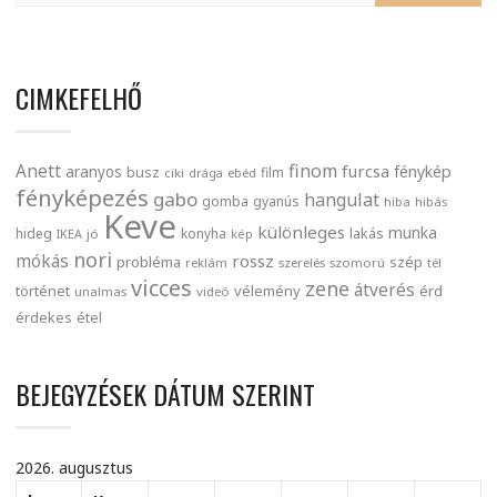
CIMKEFELHŐ
finom
Anett
furcsa
fénykép
aranyos
busz
film
ciki
drága
ebéd
fényképezés
gabo
hangulat
gomba
gyanús
hiba
hibás
Keve
különleges
munka
lakás
hideg
konyha
IKEA
jó
kép
nori
mókás
rossz
probléma
szép
reklám
szerelés
szomorú
tél
vicces
zene
átverés
történet
vélemény
érd
unalmas
videó
érdekes
étel
BEJEGYZÉSEK DÁTUM SZERINT
2026. augusztus