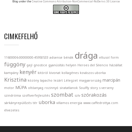
Blog under the
Creative Commons Attribution-NonCommercial-NoDerivs 3.0 License
CIMKEFELHŐ
drága
11600006-00000000-45950533
adsense
bénák
eltusol
form
függöny
gejl
gnostice
gyanúsítás
helyen
Heroes del Silencio
háziállat
kenyér
kampány
kitöröl
kivonat
kollagénes
kovászos uborka
Krisztina
marcipán
közöny
lapacho
lezárt
Lélegzet
magyarország
MÜPA
motor
oltóanyag
rozinnyó
siratatlanok
Soulfly
story
s verseny
szombat
szórakozás
szindróma
szoftverfejlesztés
szív
uborka
sárkányrepülőzés
tér
villamos energia
www.caffedrottya.com
élvezetes