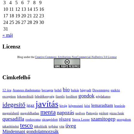
3
4
5
6
7
8
9
10
11
12
13
14
15
16
17
18
19
20
21
22
23
24
25
26
27
28
29
30
31
« máj
Licensz
Blog under the
Creative Commons Attribution-NonCommercial-NoDerivs 3.0 License
Cimkefelhő
bio
12 óra
Araneus diadematus
becsapta
belső
bukás
bágyadt
Downtempo
eszköz
gondok
exception
feketeribizli
feledékenység
fizetős
fordított
géplakatos
javítás
idegesítő
igaz
lemaradtam
kivág
képmutató
kézi
leszúrás
menta
napozás
megnézhető
megoldhatlan
nedves
Pattogós
pirított
pizza futár
quesadilla
szamitogep
részeg
ronkocsma
rácsapódott
Sierra Leone
szorgalom
tesco
üveg
takarítónéni
titkolózik
tojbász
vita
Mindennapi gondolatmorzsák