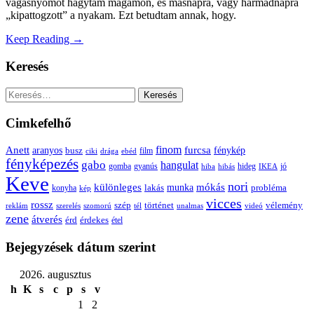
vágásnyomot hagytam magamon, és másnapra, vagy harmadnapra
„kipattogzott” a nyakam. Ezt betudtam annak, hogy.
Keep Reading →
Keresés
Keresés:
Cimkefelhő
Anett
finom
furcsa
fénykép
aranyos
busz
film
ciki
drága
ebéd
fényképezés
gabo
hangulat
gomba
gyanús
hiba
hibás
hideg
IKEA
jó
Keve
nori
különleges
mókás
munka
probléma
lakás
konyha
kép
vicces
rossz
szép
vélemény
történet
reklám
szerelés
szomorú
tél
unalmas
videó
zene
átverés
érd
érdekes
étel
Bejegyzések dátum szerint
2026. augusztus
h
K
s
c
p
s
v
1
2