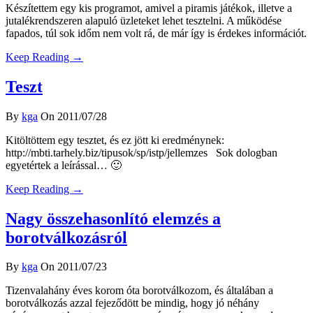
Készítettem egy kis programot, amivel a piramis játékok, illetve a
jutalékrendszeren alapuló üzleteket lehet tesztelni. A működése
fapados, túl sok időm nem volt rá, de már így is érdekes információt.
Keep Reading →
Teszt
By
kga
On 2011/07/28
Kitöltöttem egy tesztet, és ez jött ki eredménynek:
http://mbti.tarhely.biz/tipusok/sp/istp/jellemzes Sok dologban
egyetértek a leírással… 🙂
Keep Reading →
Nagy összehasonlító elemzés a
borotválkozásról
By
kga
On 2011/07/23
Tizenvalahány éves korom óta borotválkozom, és általában a
borotválkozás azzal fejeződött be mindig, hogy jó néhány