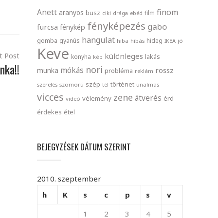
finom
Anett
aranyos
busz
film
ciki
drága
ebéd
fényképezés
gabo
furcsa
fénykép
hangulat
gomba
gyanús
hideg
hiba
hibás
IKEA
jó
Keve
t Post
különleges
lakás
konyha
kép
nka!!
nori
mókás
rossz
munka
probléma
reklám
szép
történet
szerelés
szomorú
tél
unalmas
vicces
zene
átverés
vélemény
érd
videó
érdekes
étel
BEJEGYZÉSEK DÁTUM SZERINT
2010. szeptember
h
K
s
c
p
s
v
1
2
3
4
5