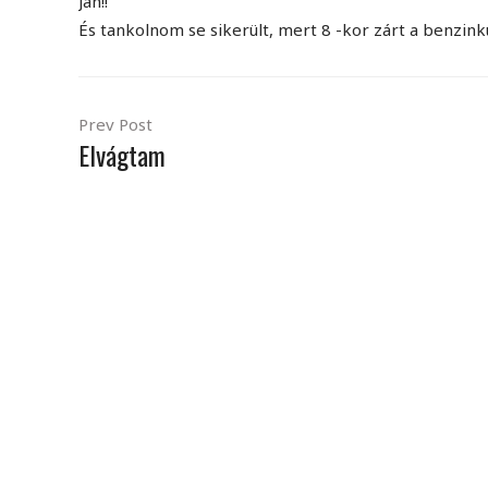
Jah!!
És tankolnom se sikerült, mert 8 -kor zárt a benzinkú
Prev Post
Elvágtam