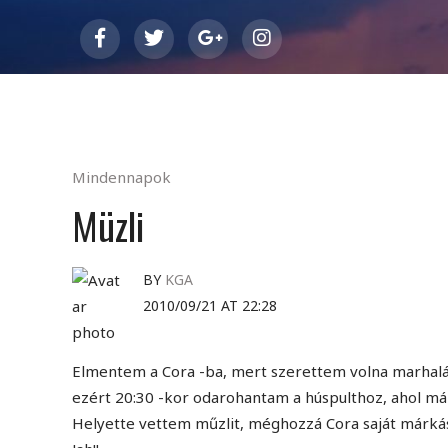
Mindennapok
Müzli
BY
KGA
2010/09/21 AT 22:28
Elmentem a Cora -ba, mert szerettem volna marhaláb
ezért 20:30 -kor odarohantam a húspulthoz, ahol má
Helyette vettem műzlit, méghozzá Cora saját márkása