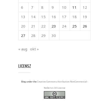
6
7
8
9
10
11
12
13
14
15
16
17
18
19
20
21
22
23
24
25
26
27
28
29
30
« aug
okt »
LICENSZ
Blog under the
Creative Commons Attribution-NonCommercial-
NoDerivs 3.0 License