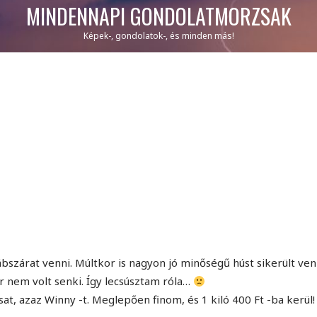
MINDENNAPI GONDOLATMORZSÁK
Képek-, gondolatok-, és minden más!
szárat venni. Múltkor is nagyon jó minőségű húst sikerült ve
r nem volt senki. Így lecsúsztam róla…
t, azaz Winny -t. Meglepően finom, és 1 kiló 400 Ft -ba kerül!