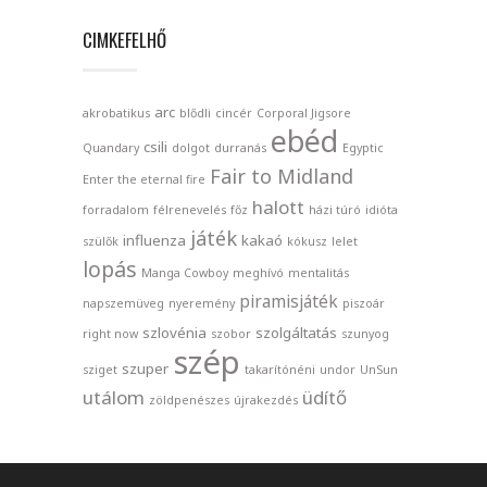
CIMKEFELHŐ
arc
akrobatikus
blődli
cincér
Corporal Jigsore
ebéd
csili
Quandary
dolgot
durranás
Egyptic
Fair to Midland
Enter the eternal fire
halott
forradalom
félrenevelés
főz
házi túró
idióta
játék
influenza
kakaó
szülők
kókusz
lelet
lopás
Manga Cowboy
meghívó
mentalitás
piramisjáték
napszemüveg
nyeremény
piszoár
szlovénia
szolgáltatás
right now
szobor
szunyog
szép
szuper
sziget
takarítónéni
undor
UnSun
utálom
üdítő
zöldpenészes
újrakezdés