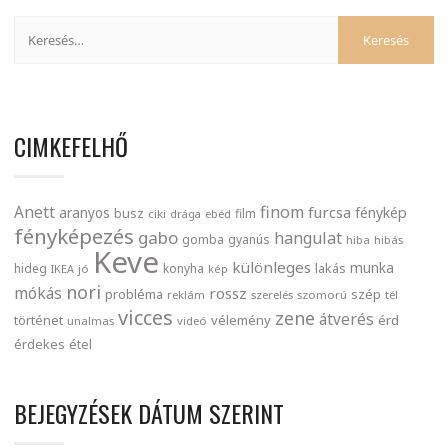
CIMKEFELHŐ
finom
Anett
furcsa
fénykép
aranyos
busz
film
ciki
drága
ebéd
fényképezés
gabo
hangulat
gomba
gyanús
hiba
hibás
Keve
különleges
munka
lakás
hideg
konyha
IKEA
jó
kép
nori
mókás
rossz
probléma
szép
reklám
szerelés
szomorú
tél
vicces
zene
átverés
történet
vélemény
érd
unalmas
videó
érdekes
étel
BEJEGYZÉSEK DÁTUM SZERINT