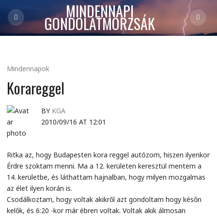
MINDENNAPI
GONDOLATMORZSÁK
Mindennapok
Korareggel
BY
KGA
2010/09/16 AT 12:01
Ritka az, hogy Budapesten kora reggel autózom, hiszen ilyenkor
Érdre szoktam menni. Ma a 12. kerületen keresztül mentem a
14. kerületbe, és láthattam hajnalban, hogy milyen mozgalmas
az élet ilyen korán is.
Csodálkoztam, hogy voltak akikről azt gondoltam hogy későn
kelők, és 6:20 -kor már ébren voltak. Voltak akik álmosan