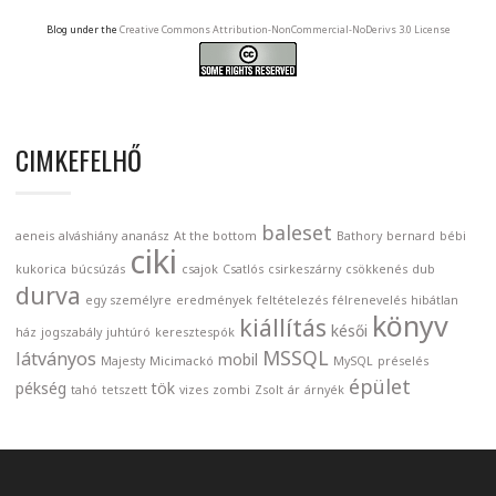
Blog under the
Creative Commons Attribution-NonCommercial-NoDerivs 3.0 License
CIMKEFELHŐ
baleset
aeneis
alváshiány
ananász
At the bottom
Bathory
bernard
bébi
ciki
kukorica
búcsúzás
csajok
Csatlós
csirkeszárny
csökkenés
dub
durva
egy személyre
eredmények
feltételezés
félrenevelés
hibátlan
könyv
kiállítás
késői
ház
jogszabály
juhtúró
keresztespók
MSSQL
látványos
mobil
Majesty
Micimackó
MySQL
préselés
épület
pékség
tök
tahó
tetszett
vizes
zombi
Zsolt
ár
árnyék