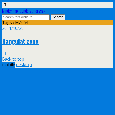
Mindennapi gondolatmorzsák
Tags › Másfél
2011/10/28
Hangulat zene
Back to top
mobile
desktop