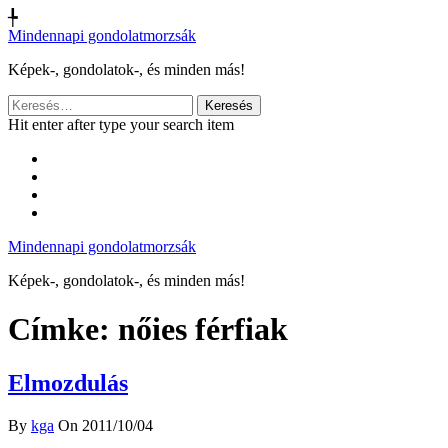
╄
Mindennapi gondolatmorzsák
Képek-, gondolatok-, és minden más!
Keresés:
Hit enter after type your search item
Mindennapi gondolatmorzsák
Képek-, gondolatok-, és minden más!
Címke:
nőies férfiak
Elmozdulás
By
kga
On 2011/10/04