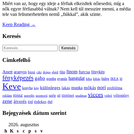
Miért van az, hogy egy ideje a férfiak elkezdtek nőiesedni, míg a
nők egyre férfiasabbá válnak? Nem kell túl messzire menni, a média
tele van felismerhetetlen nemű „fiúkkal”, akik szinte.
Keep Reading →
Keresés
Keresés:
Cimkefelhő
Anett
finom
furcsa
fénykép
aranyos
busz
film
ciki
drága
ebéd
fényképezés
gabo
hangulat
gomba
gyanús
hiba
hibás
hideg
IKEA
jó
Keve
nori
különleges
mókás
munka
probléma
lakás
konyha
kép
vicces
rossz
szép
vélemény
történet
reklám
szerelés
szomorú
tél
unalmas
videó
zene
átverés
érd
érdekes
étel
Bejegyzések dátum szerint
2026. augusztus
h
K
s
c
p
s
v