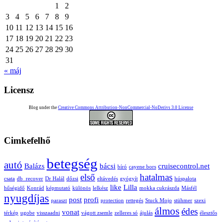
1
2
3
4
5
6
7
8
9
10
11
12
13
14
15
16
17
18
19
20
21
22
23
24
25
26
27
28
29
30
31
« máj
Licensz
Blog under the
Creative Commons Attribution-NonCommercial-NoDerivs 3.0 License
Cimkefelhő
betegség
autó
Balázs
bácsi
cruisecontrol.net
bíró
cayene bors
első
hatalmas
csata
db_recover
Dr Halál
dőzsi
eltávedés
gyógyít
húspalota
like
Lilla
hűségidő
Konrád
képmutató
különös
lelkész
mokka cukrászda
Másfél
nyugdíjas
post
profi
paraszt
protection
rettegés
Stuck Mojo
stühmer
szexi
álmos
édes
vonat
térkép
ugobe
visszaadni
vágott zsemle
zelleres só
ájulás
élesztős