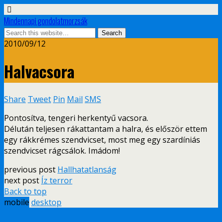
Mindennapi gondolatmorzsák
2010/09/12
Halvacsora
Share
Tweet
Pin
Mail
SMS
Pontosítva, tengeri herkentyű vacsora.
Délután teljesen rákattantam a halra, és először ettem
egy rákkrémes szendvicset, most meg egy szardíniás
szendvicset rágcsálok. Imádom!
previous post
Hallhatatlanság
next post
Íz terror
Back to top
mobile
desktop