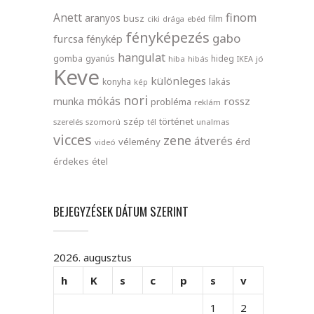
finom
Anett
aranyos
busz
film
ciki
drága
ebéd
fényképezés
gabo
furcsa
fénykép
hangulat
gomba
gyanús
hideg
hiba
hibás
IKEA
jó
Keve
különleges
lakás
konyha
kép
nori
mókás
rossz
munka
probléma
reklám
szép
történet
szerelés
szomorú
tél
unalmas
vicces
zene
átverés
vélemény
érd
videó
érdekes
étel
BEJEGYZÉSEK DÁTUM SZERINT
2026. augusztus
h
K
s
c
p
s
v
1
2