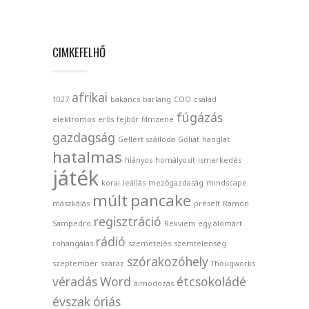
CIMKEFELHŐ
afrikai
1027
bakancs
barlang
COO
család
fúgázás
elektromos
erős
fejbőr
filmzene
gazdagság
Gellért szálloda
Góliát
hanglat
hatalmas
hiányos
homályosít
ismerkedés
játék
korai
leállás
mezőgazdaság
mindscape
múlt
pancake
mászkálás
préselt
Ramón
regisztráció
Sampedro
Rekviem egy álomárt
rádió
rohangálás
szemetelés
szemtelenség
szórakozóhely
szeptember
száraz
Thougworks
véradás
Word
étcsokoládé
álmodozás
évszak
óriás