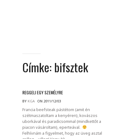
Címke:
bifsztek
REGGELI EGY SZEMÉLYRE
BY
KGA
ON 2011/12/03
Francia beefsteak pástétom (amit én
szétmaszatoltam a kenyéren), kovászos
uborkával és paradicsommal (mindkettőt a
piacon vásároltam), eperteával.
Felhívnám a figyelmet, hogy az üveg asztal
csillog – villog! Vagy 10.