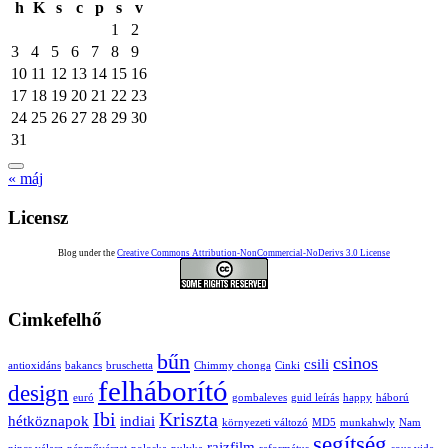
h
K
s
c
p
s
v
1
2
3
4
5
6
7
8
9
10
11
12
13
14
15
16
17
18
19
20
21
22
23
24
25
26
27
28
29
30
31
« máj
Licensz
Blog under the
Creative Commons Attribution-NonCommercial-NoDerivs 3.0 License
Cimkefelhő
bűn
csinos
csili
antioxidáns
bakancs
bruschetta
Chimmy chonga
Cinki
felháborító
design
euró
gombaleves
guid leírás
happy
háború
Ibi
Kriszta
hétköznapok
indiai
környezeti változó
MD5
munkahwly
Nam
segítség
rajzfilm