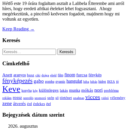
Hétfő este 19 órára foglaltam asztalt a Lalibela Étterembe ami arról
híres, hogy eredeti afrikai ételeket lehet fogyasztani. Ahogy
megérkeztünk, a pincérnő kedvesen fogadott, majdnem hogy mi
voltunk az egyetlen.
Keep Reading →
Keresés
Keresés:
Cimkefelhő
Anett
finom
furcsa
fénykép
aranyos
busz
film
ciki
drága
ebéd
fényképezés
gabo
hangulat
gomba
gyanús
hiba
hibás
hideg
IKEA
jó
Keve
nori
különleges
mókás
munka
probléma
lakás
konyha
kép
vicces
rossz
szép
vélemény
történet
reklám
szerelés
szomorú
tél
unalmas
videó
zene
átverés
érd
érdekes
étel
Bejegyzések dátum szerint
2026. augusztus