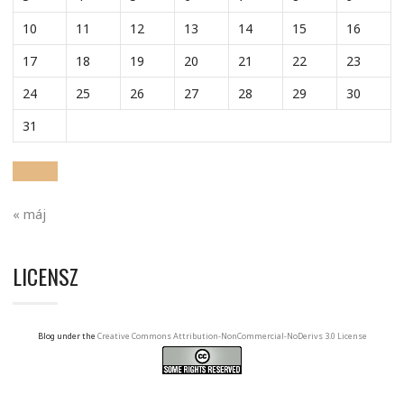
10
11
12
13
14
15
16
17
18
19
20
21
22
23
24
25
26
27
28
29
30
31
« máj
LICENSZ
Blog under the
Creative Commons Attribution-NonCommercial-NoDerivs 3.0 License