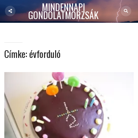
MINDENNAPI
GONDOLATMORZSÁK
Címke:
évforduló