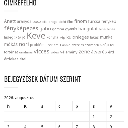
CIMKEFELHŐ
finom
Anett
furcsa
fénykép
aranyos
busz
film
ciki
drága
ebéd
fényképezés
gabo
hangulat
gomba
gyanús
hiba
hibás
Keve
különleges
munka
lakás
hideg
konyha
IKEA
jó
kép
nori
mókás
rossz
probléma
szép
reklám
szerelés
szomorú
tél
vicces
zene
átverés
történet
vélemény
érd
unalmas
videó
érdekes
étel
BEJEGYZÉSEK DÁTUM SZERINT
2026. augusztus
h
K
s
c
p
s
v
1
2
3
4
5
6
7
8
9