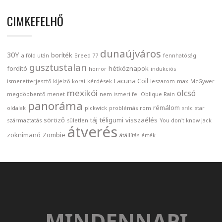
CIMKEFELHŐ
dunaújváros
30Y
boríték
a főld után
Breed 77
fennhatóság
gusztustalan
fordító
hétköznapok
horror
indukciós
Lacuna Coil
ismeretterjesztő
kijelző
korai
kérdések
leszarom
max
McGywer
mexikói
olcsó
megdöbbentő
menet
nem ismeri fel
Oblique Rain
panoráma
rémálom
oldalak
pickwick
problémás
rom
srác
star
söröző
táj
téligumi
visszaélés
származtatás
sületlen
You don't know Jack
átverés
zoknimanó
Zombie
átállítás
érték
MINDENNAPI