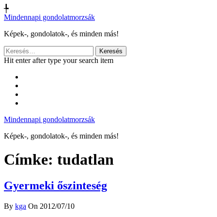
╄
Mindennapi gondolatmorzsák
Képek-, gondolatok-, és minden más!
Keresés:
Hit enter after type your search item
Mindennapi gondolatmorzsák
Képek-, gondolatok-, és minden más!
Címke:
tudatlan
Gyermeki őszinteség
By
kga
On 2012/07/10