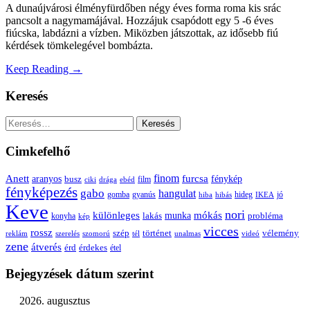
A dunaújvárosi élményfürdőben négy éves forma roma kis srác
pancsolt a nagymamájával. Hozzájuk csapódott egy 5 -6 éves
fiúcska, labdázni a vízben. Miközben játszottak, az idősebb fiú
kérdések tömkelegével bombázta.
Keep Reading →
Keresés
Keresés:
Cimkefelhő
Anett
finom
furcsa
fénykép
aranyos
busz
film
ciki
drága
ebéd
fényképezés
gabo
hangulat
gomba
gyanús
hiba
hibás
hideg
IKEA
jó
Keve
nori
különleges
mókás
munka
probléma
lakás
konyha
kép
vicces
rossz
szép
vélemény
történet
reklám
szerelés
szomorú
tél
unalmas
videó
zene
átverés
érd
érdekes
étel
Bejegyzések dátum szerint
2026. augusztus