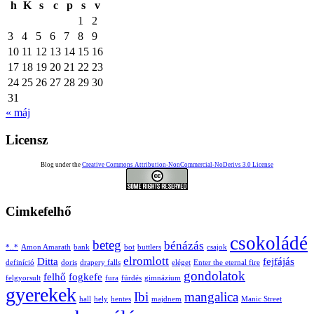
h
K
s
c
p
s
v
1
2
3
4
5
6
7
8
9
10
11
12
13
14
15
16
17
18
19
20
21
22
23
24
25
26
27
28
29
30
31
« máj
Licensz
Blog under the
Creative Commons Attribution-NonCommercial-NoDerivs 3.0 License
Cimkefelhő
csokoládé
beteg
bénázás
*..*
Amon Amarath
bank
bot
buttlers
csajok
elromlott
Ditta
fejfájás
definíció
doris
drapery falls
eléget
Enter the eternal fire
gondolatok
felhő
fogkefe
felgyorsult
fura
fürdés
gimnázium
gyerekek
Ibi
mangalica
hall
hely
hentes
majdnem
Manic Street