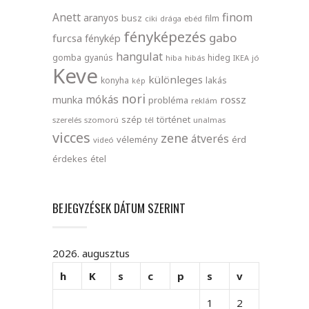
finom
Anett
aranyos
busz
film
ciki
drága
ebéd
fényképezés
gabo
furcsa
fénykép
hangulat
gomba
gyanús
hideg
hiba
hibás
IKEA
jó
Keve
különleges
lakás
konyha
kép
nori
mókás
rossz
munka
probléma
reklám
szép
történet
szerelés
szomorú
tél
unalmas
vicces
zene
átverés
vélemény
érd
videó
érdekes
étel
BEJEGYZÉSEK DÁTUM SZERINT
2026. augusztus
h
K
s
c
p
s
v
1
2