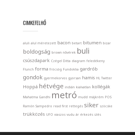
CIMKEFELHŐ
bacon
bitumen
aluli
alul méretezett
betart
bizar
buli
boldogság
brown nővérek
csúszdapark
Czégel Ditta
diagram
feledékeny
forma
gardrób
Flunch
fröcsög
Fundoklia
gondok
hamis
gyermekorvos
gyorsan
HL Twitter
hétvége
Hoppá
kollégák
indián
kialvatlan
metró
Mahatma Gandhi
mudd
májkrém
POS
siker
Ramón Sampedro
read first
rettegés
szöcske
trükközés
UFO
viaszos
vudu
ár
érkezés
ülés