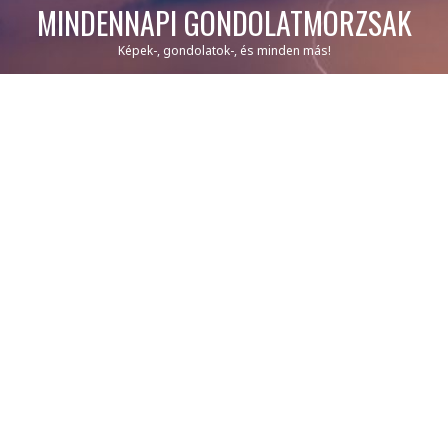
MINDENNAPI GONDOLATMORZSÁK
Képek-, gondolatok-, és minden más!