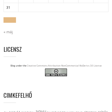
31
« máj
LICENSZ
Blog under the
Creative Commons Attribution-NonCommercial-NoDerivs 3.0 License
CIMKEFELHŐ
anyu
csípős