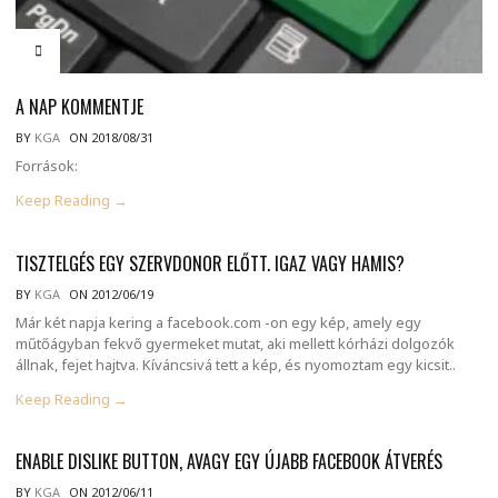
A NAP KOMMENTJE
BY
KGA
ON 2018/08/31
Források:
Keep Reading →
TISZTELGÉS EGY SZERVDONOR ELŐTT. IGAZ VAGY HAMIS?
BY
KGA
ON 2012/06/19
Már két napja kering a facebook.com -on egy kép, amely egy
műtőágyban fekvő gyermeket mutat, aki mellett kórházi dolgozók
állnak, fejet hajtva. Kíváncsivá tett a kép, és nyomoztam egy kicsit..
Keep Reading →
ENABLE DISLIKE BUTTON, AVAGY EGY ÚJABB FACEBOOK ÁTVERÉS
BY
KGA
ON 2012/06/11