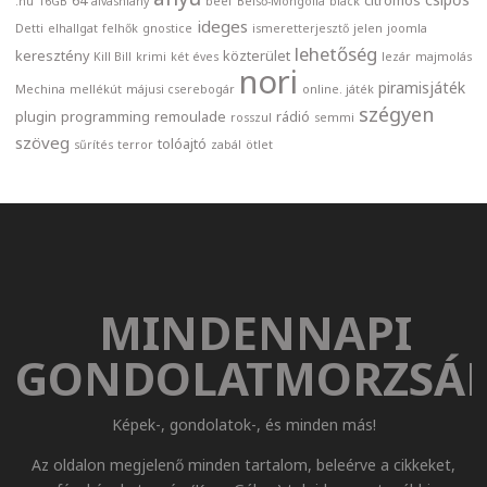
64
citromos
.hu
16GB
alváshiány
beef
Belső-Mongólia
black
ideges
Detti
elhallgat
felhők
gnostice
ismeretterjesztő
jelen
joomla
lehetőség
keresztény
közterület
Kill Bill
krimi
két éves
lezár
majmolás
nori
piramisjáték
Mechina
mellékút
májusi cserebogár
online. játék
szégyen
plugin
programming
remoulade
rádió
rosszul
semmi
szöveg
tolóajtó
sűrítés
terror
zabál
ötlet
MINDENNAPI
GONDOLATMORZSÁ
Képek-, gondolatok-, és minden más!
Az oldalon megjelenő minden tartalom, beleérve a cikkeket,