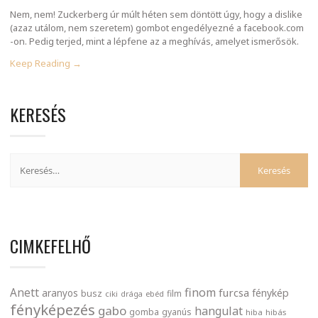
Nem, nem! Zuckerberg úr múlt héten sem döntött úgy, hogy a dislike
(azaz utálom, nem szeretem) gombot engedélyezné a facebook.com
-on. Pedig terjed, mint a lépfene az a meghívás, amelyet ismerősök.
Keep Reading →
KERESÉS
CIMKEFELHŐ
finom
Anett
furcsa
fénykép
aranyos
busz
film
ciki
drága
ebéd
fényképezés
gabo
hangulat
gomba
gyanús
hiba
hibás