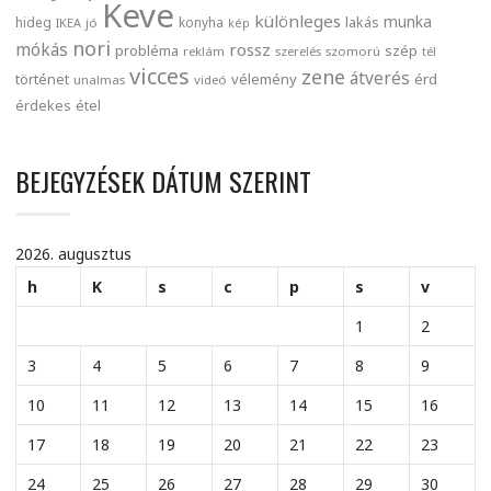
Keve
különleges
munka
lakás
hideg
konyha
IKEA
jó
kép
nori
mókás
rossz
probléma
szép
reklám
szerelés
szomorú
tél
vicces
zene
átverés
történet
vélemény
érd
unalmas
videó
érdekes
étel
BEJEGYZÉSEK DÁTUM SZERINT
2026. augusztus
h
K
s
c
p
s
v
1
2
3
4
5
6
7
8
9
10
11
12
13
14
15
16
17
18
19
20
21
22
23
24
25
26
27
28
29
30