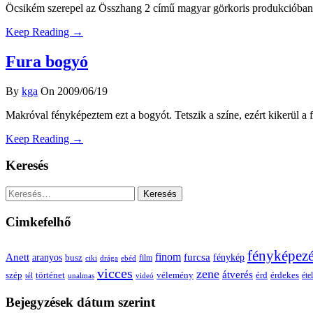
Öcsikém szerepel az Összhang 2 című magyar görkoris produkcióban
Keep Reading →
Fura bogyó
By
kga
On 2009/06/19
Makróval fényképeztem ezt a bogyót. Tetszik a színe, ezért kikerül a f
Keep Reading →
Keresés
Keresés:
Cimkefelhő
fényképez
Anett
finom
furcsa
fénykép
aranyos
busz
film
ciki
drága
ebéd
vicces
zene
átverés
szép
vélemény
érd
történet
érdekes
étel
tél
unalmas
videó
Bejegyzések dátum szerint