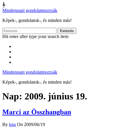
╄
Mindennapi gondolatmorzsák
Képek-, gondolatok-, és minden más!
Keresés:
Hit enter after type your search item
Mindennapi gondolatmorzsák
Képek-, gondolatok-, és minden más!
Nap:
2009. június 19.
Marci az Összhangban
By
kga
On 2009/06/19