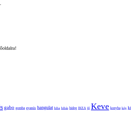
.
őoldalra!
Keve
és
gabo
hangulat
k
gomba
gyanús
hiba
hibás
hideg
IKEA
jó
konyha
kép