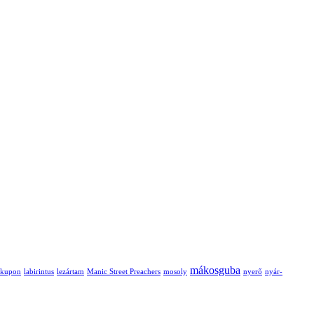
mákosguba
kupon
labirintus
lezártam
Manic Street Preachers
mosoly
nyerő
nyár-