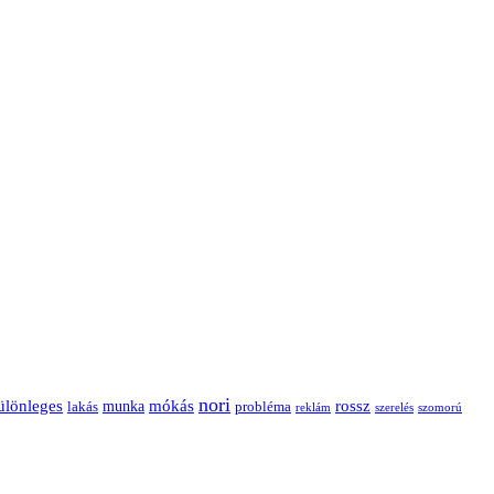
nori
ülönleges
mókás
rossz
munka
probléma
lakás
reklám
szerelés
szomorú