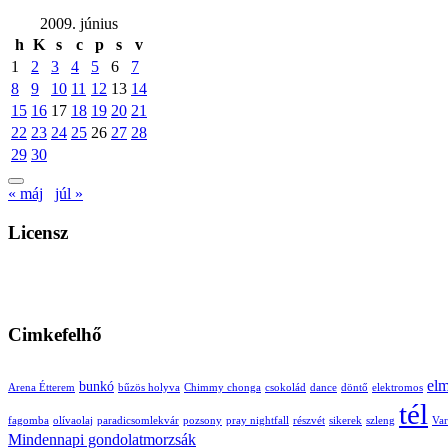
2009. június
h
K
s
c
p
s
v
1
2
3
4
5
6
7
8
9
10
11
12
13
14
15
16
17
18
19
20
21
22
23
24
25
26
27
28
29
30
« máj
júl »
Licensz
Cimkefelhő
elm
bunkó
Arena Étterem
bűzös holyva
Chimmy chonga
csokolád
dance
döntő
elektromos
tél
fagomba
olívaolaj
paradicsomlekvár
pozsony
pray nightfall
részvét
sikerek
szleng
Var
Mindennapi gondolatmorzsák