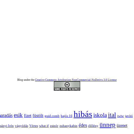
Blog under the
Creative Commons Attribution-NonCommercial-NoDerivs 3.0 License
hibás
ital
esik
iskola
aradás
fizet
füstölt
guid.comb
hajós 16
iwiw
javító
ünnep
édes
üzenet
sányi Irén
vágyódás
Vértes
what if
zsinór
zuhanykabin
élőlény