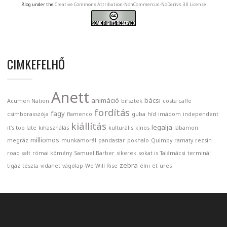
Blog under the
Creative Commons Attribution-NonCommercial-NoDerivs 3.0 License
CIMKEFELHŐ
Anett
animáció
bácsi
Acumen Nation
bifsztek
costa caffe
fordítás
fagy
csimborasszója
flamenco
guba
híd
imádom
independent
kiállítás
legalja
it's too late
kihasználás
kulturális
kínos
lábamon
milliomos
megráz
munkamorál
pandastar
pokhalo
Quimby
ramaty
rezsin
road salt
római kömény
Samuel Barber
sikerek
sokat is
Talámácsi
terminál
zebra
tigáz
tészta
vidanet
vágólap
We Will Rise
élni
ét
üres