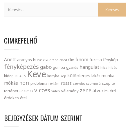
CIMKEFELHŐ
finom
Anett
furcsa
fénykép
aranyos
busz
film
ciki
drága
ebéd
fényképezés
gabo
hangulat
gomba
gyanús
hiba
hibás
Keve
különleges
munka
lakás
hideg
konyha
IKEA
jó
kép
nori
mókás
rossz
probléma
szép
reklám
szerelés
szomorú
tél
vicces
zene
átverés
történet
vélemény
érd
unalmas
videó
érdekes
étel
BEJEGYZÉSEK DÁTUM SZERINT