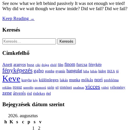
See now what we left behind passively It was not enough we tried!
Why did we wait though we knew inside? Did we fail? Did we fail?
Keep Reading →
Keresés
Keresés:
Cimkefelhő
Anett
finom
furcsa
fénykép
aranyos
busz
film
ciki
drága
ebéd
fényképezés
gabo
hangulat
gomba
gyanús
hiba
hibás
hideg
IKEA
jó
Keve
nori
különleges
mókás
munka
probléma
lakás
konyha
kép
vicces
rossz
szép
vélemény
történet
reklám
szerelés
szomorú
tél
unalmas
videó
zene
átverés
érd
érdekes
étel
Bejegyzések dátum szerint
2026. augusztus
h
K
s
c
p
s
v
1
2