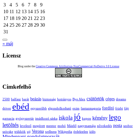
3
4
5
6
7
8
9
10
11
12
13
14
15
16
17
18
19
20
21
22
23
24
25
26
27
28
29
30
31
« máj
Licensz
Blog under the
Creative Commons Attribution-NonCommercial-NoDerivs 3.0 License
Cimkefelhő
csütörtök
beázás
céges
2500
balfasz
barát
biztonság
botrányos
Bye Alex
dreams
ebéd
fordító
driver
egyszerűbb
elgondolkodtató
exim
fantazmagoria
frizbi
fájt
jó
lego
iskola
kémény
garnacia
gyógyszertár
imádkozó sáska
kupon
letöltés
posta
levelező
megérett
mentor
mohó
Másfél
nagymamája
nővekedés
szobor
Verona
szöcske
trükkök
ujj
wellness
Wikipedia
érdektelen
ízlés
Mindennapi gondolatmorzsák