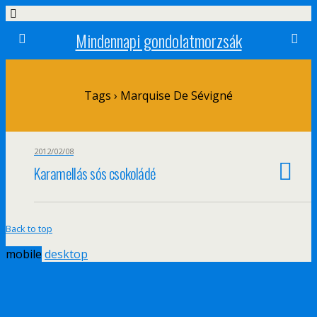
Mindennapi gondolatmorzsák
Tags › Marquise De Sévigné
2012/02/08
Karamellás sós csokoládé
Back to top
mobile
desktop