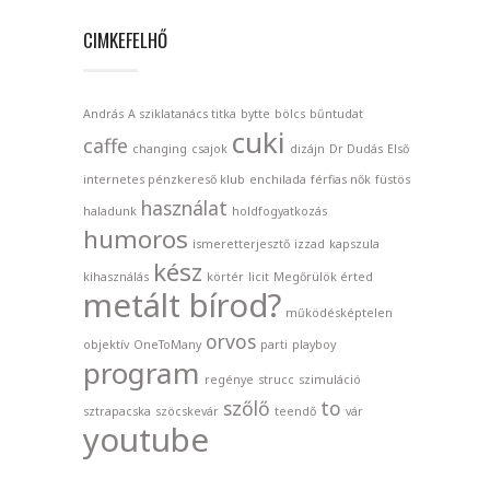
CIMKEFELHŐ
András
A sziklatanács titka
bytte
bölcs
bűntudat
cuki
caffe
changing
csajok
dizájn
Dr Dudás
Első
internetes pénzkereső klub
enchilada
férfias nők
füstös
használat
haladunk
holdfogyatkozás
humoros
ismeretterjesztő
izzad
kapszula
kész
kihasználás
körtér
licit
Megőrülök érted
metált bírod?
működésképtelen
orvos
objektív
OneToMany
parti
playboy
program
regénye
strucc
szimuláció
szőlő
to
sztrapacska
szöcskevár
teendő
vár
youtube