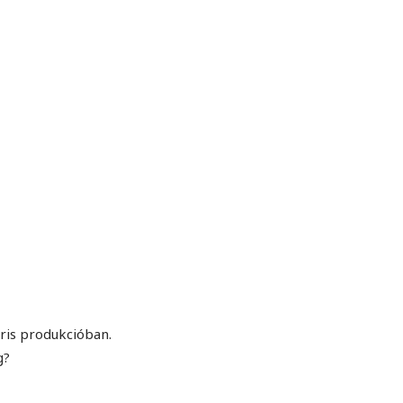
MINDENNAPI GONDOLATMORZSÁK
Képek-, gondolatok-, és minden más!
ris produkcióban.
g?