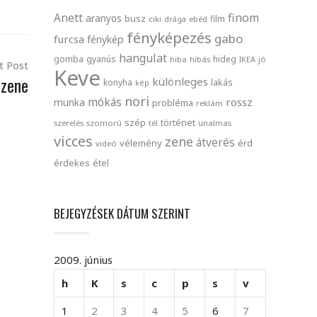
finom
Anett
aranyos
busz
film
ciki
drága
ebéd
fényképezés
gabo
furcsa
fénykép
hangulat
gomba
gyanús
hideg
hiba
hibás
IKEA
jó
t Post
Keve
 zene
különleges
lakás
konyha
kép
nori
mókás
rossz
munka
probléma
reklám
szép
történet
szerelés
szomorú
tél
unalmas
vicces
zene
átverés
vélemény
érd
videó
érdekes
étel
BEJEGYZÉSEK DÁTUM SZERINT
2009. június
h
K
s
c
p
s
v
1
2
3
4
5
6
7