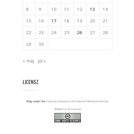
8
9
10
11
12
13
14
15
16
17
18
19
20
21
22
23
24
25
26
27
28
29
30
« máj
júl »
LICENSZ
Blog under the
Creative Commons Attribution-NonCommercial-
NoDerivs 3.0 License