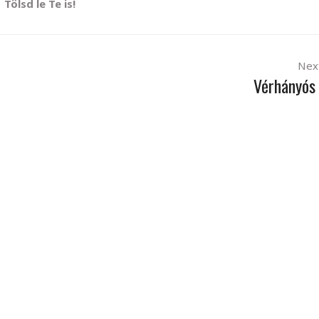
Tölsd le Te is!
Nex
Vérhányós