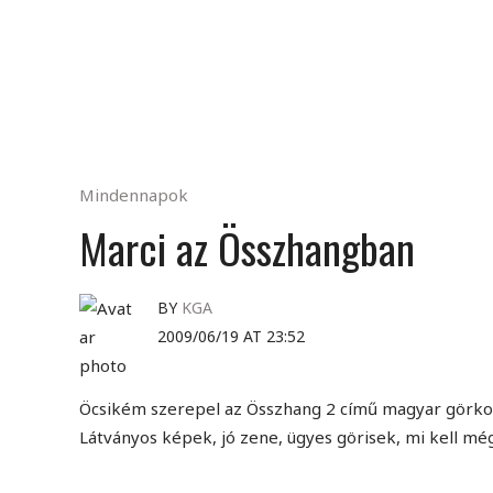
Mindennapok
Marci az Összhangban
BY
KGA
2009/06/19 AT 23:52
Öcsikém szerepel az Összhang 2 című magyar görko
Látványos képek, jó zene, ügyes görisek, mi kell mé