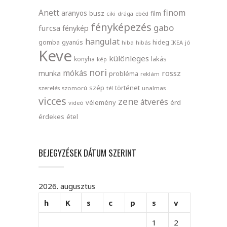
finom
Anett
aranyos
busz
film
ciki
drága
ebéd
fényképezés
gabo
furcsa
fénykép
hangulat
gomba
gyanús
hideg
hiba
hibás
IKEA
jó
Keve
különleges
lakás
konyha
kép
nori
mókás
rossz
munka
probléma
reklám
szép
történet
szerelés
szomorú
tél
unalmas
vicces
zene
átverés
vélemény
érd
videó
érdekes
étel
BEJEGYZÉSEK DÁTUM SZERINT
2026. augusztus
h
K
s
c
p
s
v
1
2