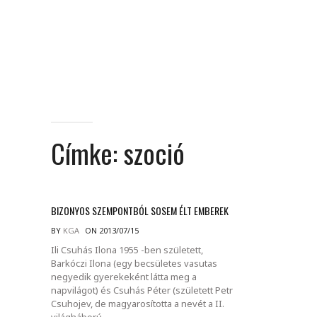
Címke:
szoció
BIZONYOS SZEMPONTBÓL SOSEM ÉLT EMBEREK
BY
KGA
ON 2013/07/15
Ili Csuhás Ilona 1955 -ben született,
Barkóczi Ilona (egy becsületes vasutas
negyedik gyerekeként látta meg a
napvilágot) és Csuhás Péter (született Petr
Csuhojev, de magyarosította a nevét a II.
világháború.