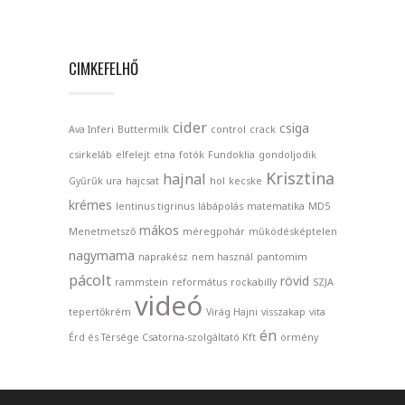
CIMKEFELHŐ
cider
csiga
Ava Inferi
Buttermilk
control
crack
csirkeláb
elfelejt
etna
fotók
Fundoklia
gondoljodik
Krisztina
hajnal
Gyűrűk ura
hajcsat
hol
kecske
krémes
lentinus tigrinus
lábápolás
matematika
MD5
mákos
Menetmetsző
méregpohár
működésképtelen
nagymama
naprakész
nem használ
pantomim
pácolt
rövid
rammstein
református
rockabilly
SZJA
videó
tepertőkrém
Virág Hajni
visszakap
vita
én
Érd és Térsége Csatorna-szolgáltató Kft
örmény