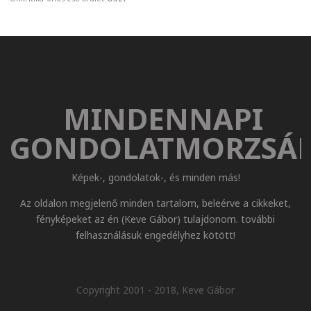
MINDENNAPI
GONDOLATMORZSÁ
Képek-, gondolatok-, és minden más!
Az oldalon megjelenő minden tartalom, beleérve a cikkeket,
fényképeket az én (Keve Gábor) tulajdonom. további
felhasználásuk engedélyhez kötött!
Copyright 2001 - 2018, Keve Gábor