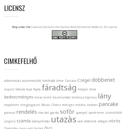
LICENSZ
Blog under the
Creative Commons Attribution-NonCommercial-NoDerivs 3.0 License
CIMKEFELHŐ
döbbenet
Czégel
alkalmazás
automatizált
betiltsák
bme
Carcass
fáradtság
export
fabula fasa
fajita
helyen
ittuk
lány
kedvezményes
korai
krimi
közmondás
lentinus tigrinus
pancake
majdnem
megjegyezni
Music Chairs
mérges
módra
nedves
sofőr
rendelés
paraszt
riva del garda
spanyol
syndrome
szemöldök
utazàs
számla
vörös
szigorú
taknyolódás
vad
villámok
világot
őszi
Önkritika
ónos eső
őrület