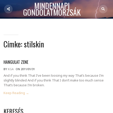
MINDENNAPI
GONDOLATMORZSÁK
Címke:
stilskin
HANGULAT ZENE
BY
KGA
ON 2011/01/31
And if you think That I’ve been loosing my way That’s because I’m
slightly blinded And if you think That I don’t make too much sense
That’s because I’m broken.
Keep Reading →
KERESÉS