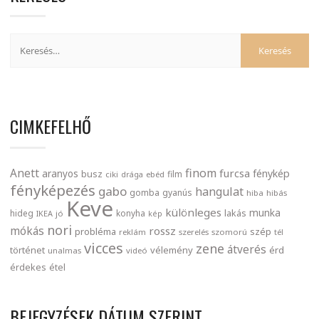
CIMKEFELHŐ
finom
Anett
furcsa
fénykép
aranyos
busz
film
ciki
drága
ebéd
fényképezés
gabo
hangulat
gomba
gyanús
hiba
hibás
Keve
különleges
munka
lakás
hideg
konyha
IKEA
jó
kép
nori
mókás
rossz
probléma
szép
reklám
szerelés
szomorú
tél
vicces
zene
átverés
történet
vélemény
érd
unalmas
videó
érdekes
étel
BEJEGYZÉSEK DÁTUM SZERINT