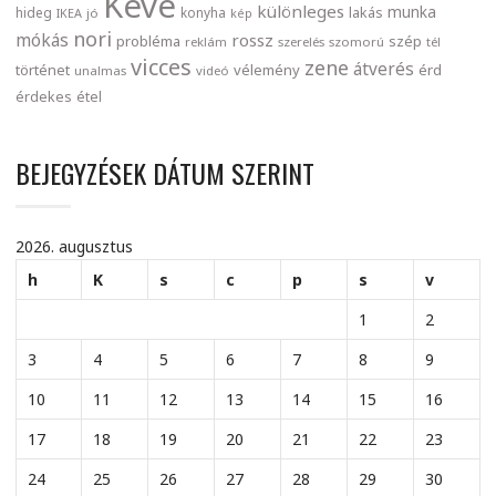
Keve
különleges
munka
lakás
hideg
konyha
IKEA
jó
kép
nori
mókás
rossz
probléma
szép
reklám
szerelés
szomorú
tél
vicces
zene
átverés
történet
vélemény
érd
unalmas
videó
érdekes
étel
BEJEGYZÉSEK DÁTUM SZERINT
2026. augusztus
h
K
s
c
p
s
v
1
2
3
4
5
6
7
8
9
10
11
12
13
14
15
16
17
18
19
20
21
22
23
24
25
26
27
28
29
30