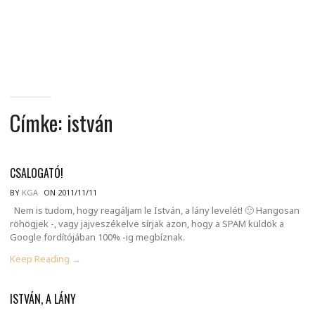
MINDENNAPI
GONDOLATMORZSÁK
Címke:
istván
CSALOGATÓ!
BY
KGA
ON 2011/11/11
Nem is tudom, hogy reagáljam le István, a lány levelét! 🙂 Hangosan
röhögjek -, vagy jajveszékelve sírjak azon, hogy a SPAM küldök a
Google fordítójában 100% -ig megbíznak.
Keep Reading →
ISTVÁN, A LÁNY