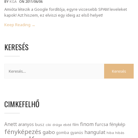
BY
KGA
ON 2011/06/06
Amióta létezik a Google fordítója, egyre viccesebb SPAM leveleket
kapok! Azt hiszem, ez elviszi egy ideig az első helyet!
Keep Reading →
KERESÉS
CIMKEFELHŐ
finom
Anett
furcsa
fénykép
aranyos
busz
film
ciki
drága
ebéd
fényképezés
gabo
hangulat
gomba
gyanús
hiba
hibás