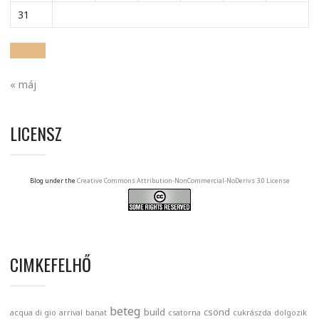
31
« máj
LICENSZ
Blog under the
Creative Commons Attribution-NonCommercial-NoDerivs 3.0 License
CIMKEFELHŐ
beteg
build
csönd
acqua di gio
arrival
banat
csatorna
cukrászda
dolgozik