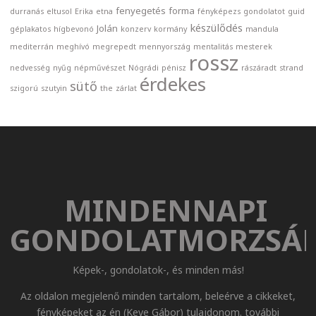
fenyegetés
forma
durranás
eltusol
Erika
etna
fényképezs
gondolatot
guid
készülődés
Jolán
géplakatos
hígbevonó
konzerv
kormány
mandula
mediterrán
meghívó
megrepedt
mennyország
mentalitás
mesterek
rossz
nedvesség
nyűg
népművészet
Nógrádi
pénisz
rászáradt
strand
érdekes
sütő
szigorú
szutyin
the
zárlat
MINDENNAPI
GONDOLATMORZSÁ
Képek-, gondolatok-, és minden más!
Az oldalon megjelenő minden tartalom, beleérve a cikkeket,
fényképeket az én (Keve Gábor) tulajdonom. további