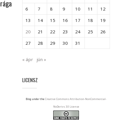
drága
6
7
8
9
10
11
12
13
14
15
16
17
18
19
20
21
22
23
24
25
26
27
28
29
30
31
« ápr
jún »
LICENSZ
Blog under the
Creative Commons Attribution-NonCommercial-
NoDerivs 3.0 License