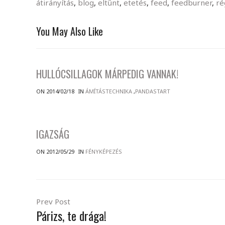
átirányítás
,
blog
,
eltűnt
,
etetés
,
feed
,
feedburner
,
ré
You May Also Like
HULLÓCSILLAGOK MÁRPEDIG VANNAK!
ON 2014/02/18
IN
ÁMÍTÁSTECHNIKA
,
PANDASTART
IGAZSÁG
ON 2012/05/29
IN
FÉNYKÉPEZÉS
Prev Post
Párizs, te drága!