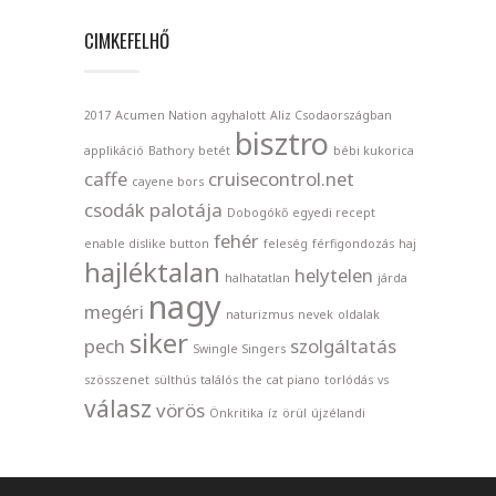
CIMKEFELHŐ
2017
Acumen Nation
agyhalott
Aliz Csodaországban
bisztro
applikáció
Bathory
betét
bébi kukorica
caffe
cruisecontrol.net
cayene bors
csodák palotája
Dobogókő
egyedi recept
fehér
enable dislike button
feleség
férfigondozás
haj
hajléktalan
helytelen
halhatatlan
járda
nagy
megéri
naturizmus
nevek
oldalak
siker
pech
szolgáltatás
Swingle Singers
szösszenet
sülthús
találós
the cat piano
torlódás
vs
válasz
vörös
Önkritika
íz
örül
újzélandi