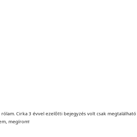
MINDENNAPI GONDOLATMORZSÁK
Képek-, gondolatok-, és minden más!
lam. Cirka 3 évvel ezelőtti bejegyzés volt csak megtalálható 
tem, megírom!