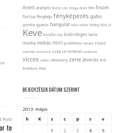
finom
Anett
aranyos
busz
film
ciki
drága
ebéd
fényképezés
gabo
furcsa
fénykép
hangulat
gomba
gyanús
hideg
hiba
hibás
IKEA
jó
Keve
különleges
lakás
konyha
kép
nori
mókás
rossz
munka
probléma
reklám
szép
történet
szerelés
szomorú
tél
unalmas
vicces
zene
átverés
vélemény
érd
videó
POK
érdekes
étel
BEJEGYZÉSEK DÁTUM SZERINT
2013. május
h
K
s
c
p
s
v
t Post
or te
1
2
3
4
5