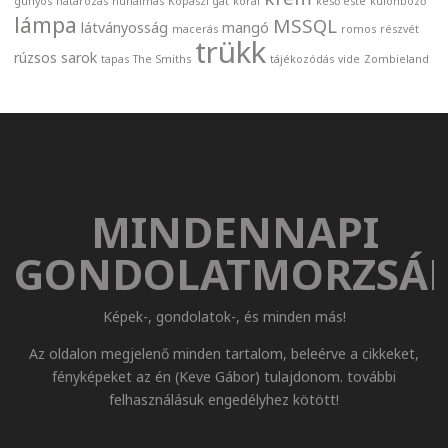
gúnyos
határozás
hunalmas
Kopaszi gát
korai
késő este
különböző
lámpa
MSSQL
látványosság
mangó
macerás
romos
részvét
trükk
rúzsos
sarok
tapas
The Smiths
tájékozódás
vide
Zombieland
MINDENNAPI
GONDOLATMORZSÁ
Képek-, gondolatok-, és minden más!
Az oldalon megjelenő minden tartalom, beleérve a cikkeket,
fényképeket az én (Keve Gábor) tulajdonom. további
felhasználásuk engedélyhez kötött!