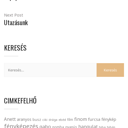
Next Post
Utazásunk
KERESÉS
CIMKEFELHŐ
finom
Anett
furcsa
fénykép
aranyos
busz
film
ciki
drága
ebéd
fényképezés
gabo
hangulat
gomba
gyanús
hiba
hibás