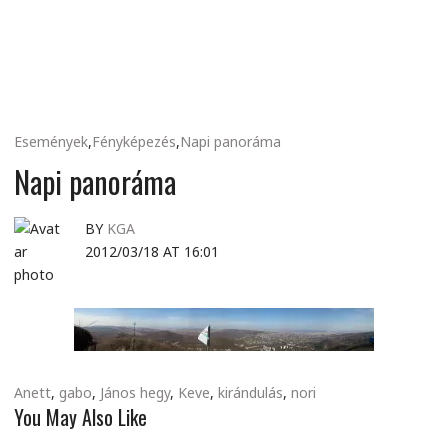
MINDENNAPI
GONDOLATMORZSÁK
Események
,
Fényképezés
,
Napi panoráma
Napi panoráma
BY
KGA
2012/03/18 AT 16:01
Anett
,
gabo
,
János hegy
,
Keve
,
kirándulás
,
nori
You May Also Like