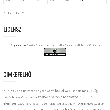
« febr
ápr »
LICENSZ
Blog under the
Creative Commons Attribution-NonCommercial-NoDerivs 3.0 License
CIMKEFELHŐ
borotva
bírság
2014
2500
app
Barnasör
beigazolódott
busz hatalmas
cuki
csavarhúzó
csodálatos
bűzös holyva
Chivichanga
cím
elemzés
falu
fórum
extra
floyd
fröbel
fáradtság. alváshiány
gyógyszertár
krém