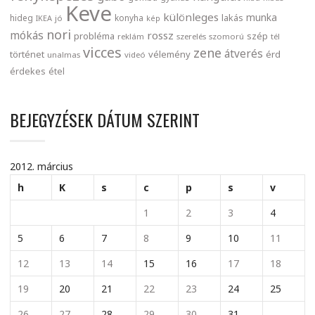
Keve
különleges
munka
lakás
hideg
konyha
IKEA
jó
kép
nori
mókás
rossz
probléma
szép
reklám
szerelés
szomorú
tél
vicces
zene
átverés
történet
vélemény
érd
unalmas
videó
érdekes
étel
BEJEGYZÉSEK DÁTUM SZERINT
2012. március
h
K
s
c
p
s
v
1
2
3
4
5
6
7
8
9
10
11
12
13
14
15
16
17
18
19
20
21
22
23
24
25
26
27
28
29
30
31