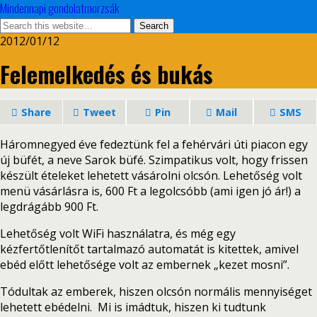
Mindennapi gondolatmorzsák
2012/01/12
Felemelkedés és bukás
Share
Tweet
Pin
Mail
SMS
Háromnegyed éve fedeztünk fel a fehérvári úti piacon egy
új büfét, a neve Sarok büfé. Szimpatikus volt, hogy frissen
készült ételeket lehetett vásárolni olcsón. Lehetőség volt
menü vásárlásra is, 600 Ft a legolcsóbb (ami igen jó ár!) a
legdrágább 900 Ft.
Lehetőség volt WiFi használatra, és még egy
kézfertőtlenítőt tartalmazó automatát is kitettek, amivel
ebéd előtt lehetősége volt az embernek „kezet mosni”.
Tódultak az emberek, hiszen olcsón normális mennyiséget
lehetett ebédelni. Mi is imádtuk, hiszen ki tudtunk