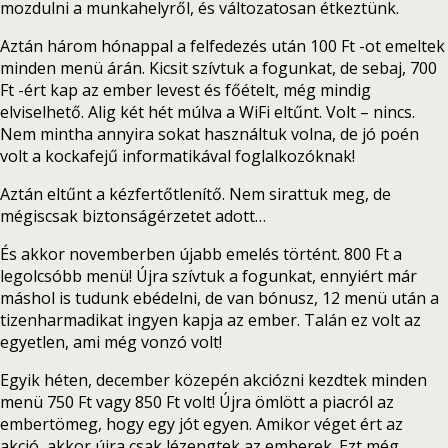
mozdulni a munkahelyről, és változatosan étkeztünk.
Aztán három hónappal a felfedezés után 100 Ft -ot emeltek
minden menü árán. Kicsit szívtuk a fogunkat, de sebaj, 700
Ft -ért kap az ember levest és főételt, még mindig
elviselhető. Alig két hét múlva a WiFi eltűnt. Volt – nincs.
Nem mintha annyira sokat használtuk volna, de jó poén
volt a kockafejű informatikával foglalkozóknak!
Aztán eltűnt a kézfertőtlenítő. Nem sirattuk meg, de
mégiscsak biztonságérzetet adott…
És akkor novemberben újabb emelés történt. 800 Ft a
legolcsóbb menü! Újra szívtuk a fogunkat, ennyiért már
máshol is tudunk ebédelni, de van bónusz, 12 menü után a
tizenharmadikat ingyen kapja az ember. Talán ez volt az
egyetlen, ami még vonzó volt!
Egyik héten, december közepén akciózni kezdtek minden
menü 750 Ft vagy 850 Ft volt! Újra ömlött a piacról az
embertömeg, hogy egy jót egyen. Amikor véget ért az
akció, akkor újra csak lézengtek az emberek. Ezt még