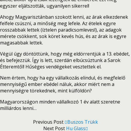
egyszer eljátszották, ugyanilyen sikerrel!
Ahogy Magyarisztánban szokott lenni, az árak elkezdenek
felfele csúszni, a minőség meg lefele. Az ételek egyre
rosszabbak lettek (íztelen paradicsomleves!), az adagok
mérete csökkent, sok köret kevés hús, és az árak is egyre
magasabbak lettek.
Végül úgy döntöttünk, hogy még eldörrentjük a 13. ebédet,
és befejezzük. Így is lett, szerdán elbúcsúztunk a Sarok
Étteremtől! Hűséges vendégeket vesztettek el.
Nem értem, hogy ha egy vállalkozás elindul, és megfelelő
mennyiségű ember ebédel náluk, akkor miért nem a
mennyiségre törekednek, mint külföldön?
Magyarországon minden vállalkozó 1 év alatt szeretne
milliárdos lenni…
Previous Post
Buszos Trükk
Next Post
Hu Glass