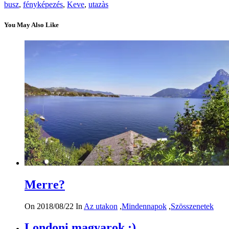
busz
,
fényképezés
,
Keve
,
utazàs
You May Also Like
Merre?
On 2018/08/22
In
Az utakon
,
Mindennapok
,
Szösszenetek
Londoni magyarok :)