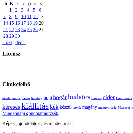
h
K
s
c
p
s
v
1
2
3
4
5
6
7
8
9
10
11
12
13
14
15
16
17
18
19
20
21
22
23
24
25
26
27
28
29
30
« okt
dec »
Licensz
Cimkefelhő
budaörs
bogár
cider
bogi
akadálypálya
banán
barátság
Carcass
Continuous
kiállítás
keresés
kék
készül
magány
latyak
mennyország
Microsof
m
Mindennapi gondolatmorzsák
Képek-, gondolatok-, és minden más!