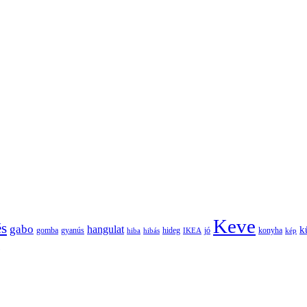
Keve
és
gabo
hangulat
k
gomba
gyanús
hiba
hibás
hideg
IKEA
jó
konyha
kép