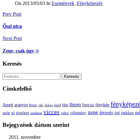
On 2013/05/03
In
Események
,
Fényképezés
Bejegyzés
Prev Post
navigáció
Őszi utca
Next Post
Zene, csak úgy ;)
Keresés
Keresés:
Cimkefelhő
fényképez
Anett
finom
furcsa
fénykép
aranyos
busz
film
ciki
drága
ebéd
vicces
zene
átverés
szép
vélemény
érd
történet
érdekes
étel
tél
unalmas
videó
Bejegyzések dátum szerint
2011. november