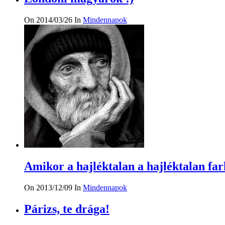
On 2014/03/26
In
Mindennapok
Amikor a hajléktalan a hajléktalan fa
On 2013/12/09
In
Mindennapok
Párizs, te drága!