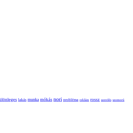
nori
ülönleges
mókás
rossz
munka
probléma
lakás
reklám
szerelés
szomorú