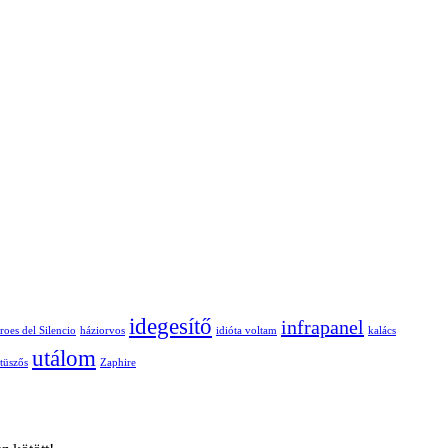
idegesítő
infrapanel
roes del Silencio
háziorvos
idióta voltam
kalács
utálom
tüszős
Zaphire