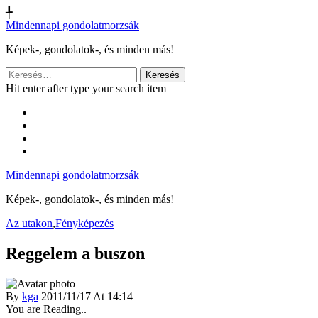
╄
Mindennapi gondolatmorzsák
Képek-, gondolatok-, és minden más!
Keresés:
Hit enter after type your search item
Mindennapi gondolatmorzsák
Képek-, gondolatok-, és minden más!
Az utakon
,
Fényképezés
Reggelem a buszon
By
kga
2011/11/17 At 14:14
You are Reading..