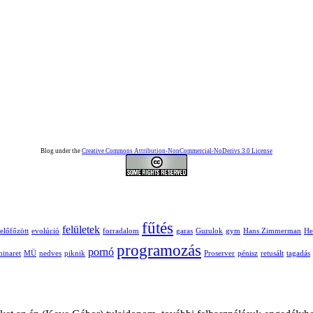
Blog under the
Creative Commons Attribution-NonCommercial-NoDerivs 3.0 License
fűtés
felületek
előfőzött
evolúció
forradalom
garas
Gurulok
gym
Hans Zimmerman
He
programozás
pornó
inaret
MÜ
nedves
piknik
Proserver
pénisz
retusált
tagadás