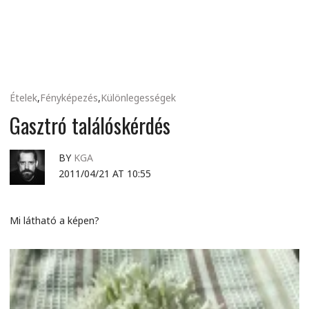
MINDENNAPI
GONDOLATMORZSÁK
Ételek
,
Fényképezés
,
Különlegességek
Gasztró találóskérdés
BY
KGA
2011/04/21 AT 10:55
Mi látható a képen?