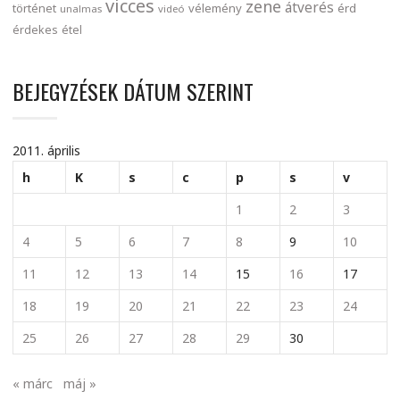
vicces
zene
átverés
történet
vélemény
érd
unalmas
videó
érdekes
étel
BEJEGYZÉSEK DÁTUM SZERINT
2011. április
h
K
s
c
p
s
v
1
2
3
4
5
6
7
8
9
10
11
12
13
14
15
16
17
18
19
20
21
22
23
24
25
26
27
28
29
30
« márc
máj »