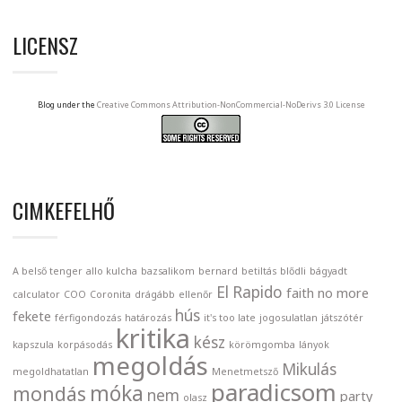
LICENSZ
Blog under the
Creative Commons Attribution-NonCommercial-NoDerivs 3.0 License
CIMKEFELHŐ
A belső tenger
allo kulcha
bazsalikom
bernard
betiltás
blődli
bágyadt
El Rapido
faith no more
calculator
COO
Coronita
drágább
ellenőr
hús
fekete
férfigondozás
határozás
it's too late
jogosulatlan
játszótér
kritika
kész
kapszula
korpásodás
körömgomba
lányok
megoldás
Mikulás
megoldhatatlan
Menetmetsző
paradicsom
móka
mondás
nem
party
olasz