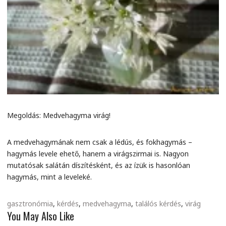
Megoldás: Medvehagyma virág!
A medvehagymának nem csak a lédús, és fokhagymás –
hagymás levele ehető, hanem a virágszirmai is. Nagyon
mutatósak salátán díszítésként, és az ízük is hasonlóan
hagymás, mint a leveleké.
gasztronómia
,
kérdés
,
medvehagyma
,
találós kérdés
,
virág
You May Also Like