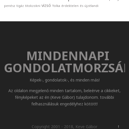
vizsó
penész
tigáz
titokzokni
Yolka
érdektelen
és
újzélandi
MINDENNAPI
GONDOLATMORZSÁ
Képek-, gondolatok-, és minden más!
Az oldalon megjelenő minden tartalom, beleérve a cikkeket,
fényképeket az én (Keve Gábor) tulajdonom. további
felhasználásuk engedélyhez kötött!
↑
Copyright 2001 - 2018, Keve Gábor