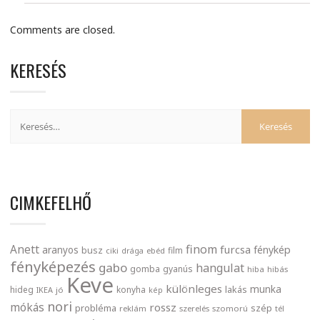
Comments are closed.
KERESÉS
CIMKEFELHŐ
finom
Anett
furcsa
fénykép
aranyos
busz
film
ciki
drága
ebéd
fényképezés
gabo
hangulat
gomba
gyanús
hiba
hibás
Keve
különleges
munka
lakás
hideg
konyha
IKEA
jó
kép
nori
mókás
rossz
probléma
szép
reklám
szerelés
szomorú
tél