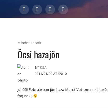
Mindennapok
Öcsi hazajön
BY
KGA
2011/01/20 AT 09:10
Juhúú!! Februárban jön haza Marci! Vettem neki kará
fog neki!