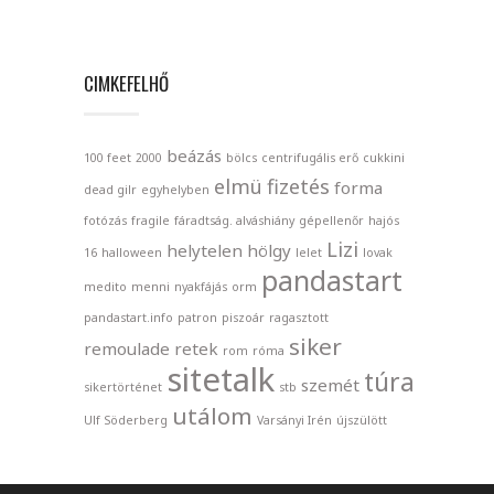
CIMKEFELHŐ
beázás
100 feet
2000
bölcs
centrifugális erő
cukkini
elmü
fizetés
forma
dead gilr
egyhelyben
fotózás
fragile
fáradtság. alváshiány
gépellenőr
hajós
Lizi
helytelen
hölgy
16
halloween
lelet
lovak
pandastart
medito
menni
nyakfájás
orm
pandastart.info
patron
piszoár
ragasztott
siker
remoulade
retek
rom
róma
sitetalk
túra
szemét
sikertörténet
stb
utálom
Ulf Söderberg
Varsányi Irén
újszülött