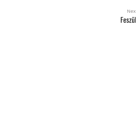
Nex
Feszü