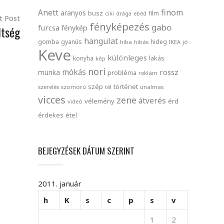
finom
Anett
aranyos
busz
film
ciki
drága
ebéd
t Post
fényképezés
gabo
furcsa
ltség
fénykép
hangulat
gomba
gyanús
hideg
hiba
hibás
IKEA
jó
Keve
különleges
lakás
konyha
kép
nori
mókás
rossz
munka
probléma
reklám
szép
történet
szerelés
szomorú
tél
unalmas
vicces
zene
átverés
vélemény
érd
videó
érdekes
étel
BEJEGYZÉSEK DÁTUM SZERINT
2011. január
h
K
s
c
p
s
v
1
2