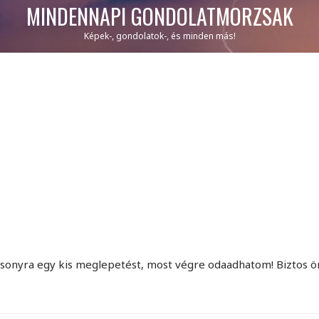
MINDENNAPI GONDOLATMORZSÁK
Képek-, gondolatok-, és minden más!
csonyra egy kis meglepetést, most végre odaadhatom! Biztos ör