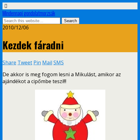
Mindennapi gondolatmorzsák
2010/12/06
Kezdek fáradni
Share
Tweet
Pin
Mail
SMS
De akkor is meg fogom lesni a Mikulást, amikor az
ajándékot a cipőmbe teszi!!!