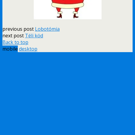
previous post
Lobotómia
next post
Téli köd
Back to top
mobile
desktop