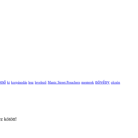
növény
reső
ki
korpásodás
lesz
levelező
Manic Street Preachers
mesterek
olcsón
z kötött!