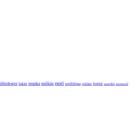
nori
ülönleges
mókás
rossz
munka
probléma
lakás
reklám
szerelés
szomorú