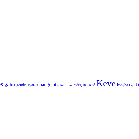
Keve
és
gabo
hangulat
k
gomba
gyanús
hiba
hibás
hideg
IKEA
jó
konyha
kép