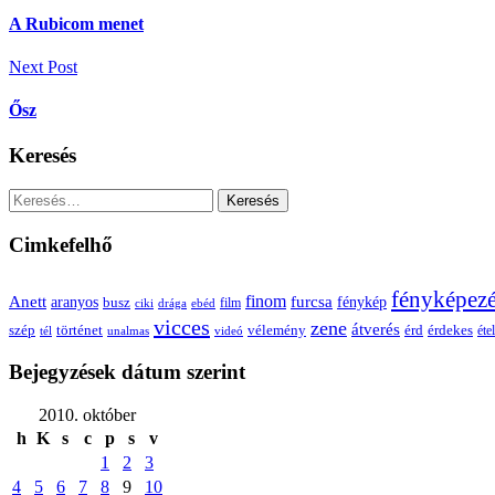
navigáció
A Rubicom menet
Next Post
Ősz
Keresés
Keresés:
Cimkefelhő
fényképez
Anett
finom
furcsa
fénykép
aranyos
busz
film
ciki
drága
ebéd
vicces
zene
átverés
szép
vélemény
érd
történet
érdekes
étel
tél
unalmas
videó
Bejegyzések dátum szerint
2010. október
h
K
s
c
p
s
v
1
2
3
4
5
6
7
8
9
10