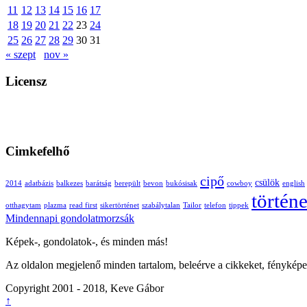
11
12
13
14
15
16
17
18
19
20
21
22
23
24
25
26
27
28
29
30
31
« szept
nov »
Licensz
Cimkefelhő
cipő
csülök
2014
adatbázis
balkezes
barátság
berepült
bevon
bukósisak
cowboy
english
történe
otthagytam
plazma
read first
sikertörténet
szabálytalan
Tailor
telefon
tippek
Mindennapi gondolatmorzsák
Képek-, gondolatok-, és minden más!
Az oldalon megjelenő minden tartalom, beleérve a cikkeket, fényképe
Copyright 2001 - 2018, Keve Gábor
↑