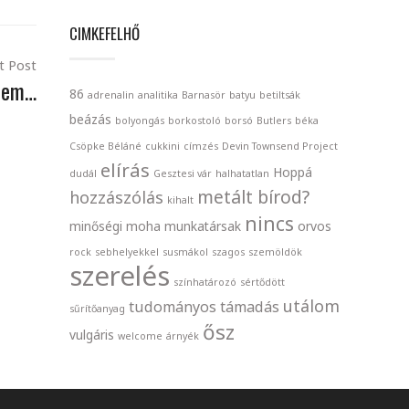
CIMKEFELHŐ
t Post
rtem…
86
adrenalin
analitika
Barnasör
batyu
betiltsák
beázás
bolyongás
borkostoló
borsó
Butlers
béka
Csöpke Béláné
cukkini
címzés
Devin Townsend Project
elírás
Hoppá
dudál
Gesztesi vár
halhatatlan
metált bírod?
hozzászólás
kihalt
nincs
minőségi
moha
munkatársak
orvos
rock
sebhelyekkel
susmákol
szagos
szemöldök
szerelés
színhatározó
sértődött
utálom
tudományos
támadás
sűrítőanyag
ősz
vulgáris
welcome
árnyék