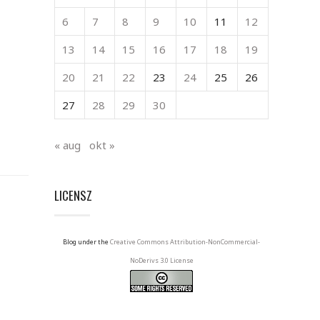
6
7
8
9
10
11
12
13
14
15
16
17
18
19
20
21
22
23
24
25
26
27
28
29
30
« aug
okt »
LICENSZ
Blog under the
Creative Commons Attribution-NonCommercial-
NoDerivs 3.0 License