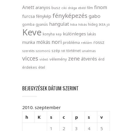
finom
Anett
aranyos
busz
film
ciki
drága
ebéd
fényképezés
gabo
furcsa
fénykép
hangulat
gomba
gyanús
hideg
hiba
hibás
IKEA
jó
Keve
különleges
lakás
konyha
kép
nori
mókás
rossz
munka
probléma
reklám
szép
történet
szerelés
szomorú
tél
unalmas
vicces
zene
átverés
vélemény
érd
videó
érdekes
étel
BEJEGYZÉSEK DÁTUM SZERINT
2010. szeptember
h
K
s
c
p
s
v
1
2
3
4
5