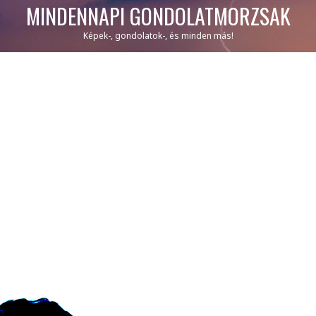
MINDENNAPI GONDOLATMORZSÁK
Képek-, gondolatok-, és minden más!