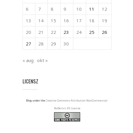
6
7
8
9
10
11
12
13
14
15
16
17
18
19
20
21
22
23
24
25
26
27
28
29
30
« aug
okt »
LICENSZ
Blog under the
Creative Commons Attribution-NonCommercial-
NoDerivs 3.0 License