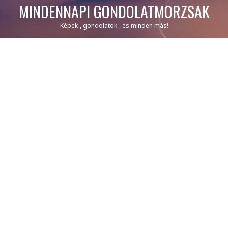
MINDENNAPI GONDOLATMORZSÁK
Képek-, gondolatok-, és minden más!