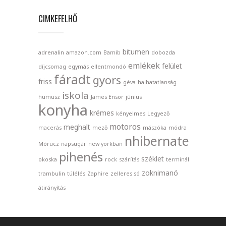
CIMKEFELHŐ
bitumen
adrenalin
amazon.com
Bamib
dobozda
emlékek
felület
díjcsomag
egymás
ellentmondó
fáradt
gyors
friss
géva
halhatatlanság
iskola
humusz
James Ensor
június
konyha
krémes
kényelmes
Legyező
motoros
meghalt
macerás
mező
mászóka
módra
nhibernate
Mórucz
napsugár
new yorkban
pihenés
széklet
okoska
rock
szárítás
terminál
zoknimanó
trambulin
túlélés
Zaphire
zelleres só
átirányítás