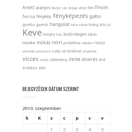
finom
Anett
aranyos
busz
film
ciki
drága
ebéd
fényképezés
gabo
furcsa
fénykép
hangulat
gomba
gyanús
hideg
hiba
hibás
IKEA
jó
Keve
különleges
lakás
konyha
kép
nori
mókás
rossz
munka
probléma
reklám
szép
történet
szerelés
szomorú
tél
unalmas
vicces
zene
átverés
vélemény
érd
videó
érdekes
étel
BEJEGYZÉSEK DÁTUM SZERINT
2010. szeptember
h
K
s
c
p
s
v
1
2
3
4
5