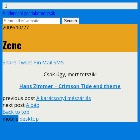
Mindennapi gondolatmorzsák
2009/10/27
Zene
Share
Tweet
Pin
Mail
SMS
Csak úgy, mert tetszik!
Hans Zimmer – Crimson Tide end theme
previous post
A karácsonyi mészárlás
next post
A báb
Back to top
mobile
desktop