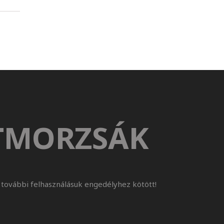
TMORZSÁK
további felhasználásuk engedélyhez kötött!