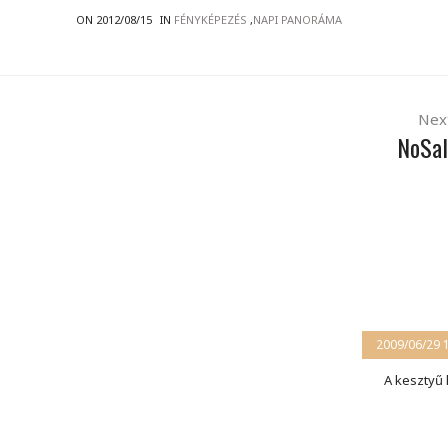
ON 2012/08/15
IN
FÉNYKÉPEZÉS
,
NAPI PANORÁMA
Nex
NoSal
2009/06/29 
A kesztyű