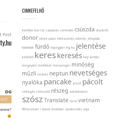
CIMKEFELHŐ
csúszda
betiltás
borrsó
csavarás
csirkeláb
diszkrét
t Post
donor
ebéd utáni
elköszönés
ellenőr
ellopták
ty.hu
jelentése
fürdő
falatkák
hajógyári
hg.hu
keres
keresés
kelősítő
key
lazítás
minőség
megnyitó
mellékút
messenger
nevetséges
műzli
neptun
nedves
pancake
pácolt
nyalóka
poszt
részeg
DG
rettegés
rémisztő
substitution
szósz
Translate
vietnam
10:27
töröl
 lenne?
Whereever i stand
énekkar
újrakezdés
útja