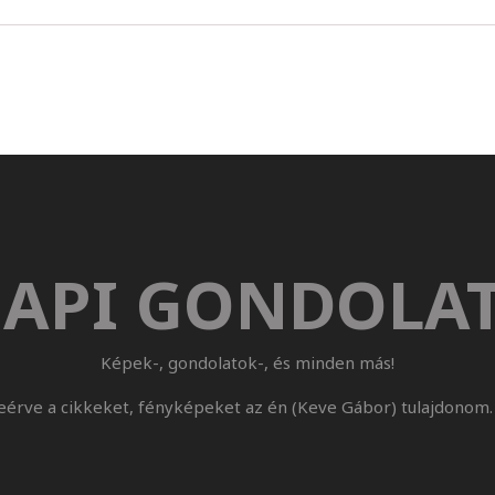
API GONDOLA
Képek-, gondolatok-, és minden más!
eérve a cikkeket, fényképeket az én (Keve Gábor) tulajdonom. 