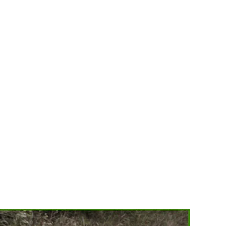
MINDENNAPI GONDOLATMORZSÁK
Képek-, gondolatok-, és minden más!