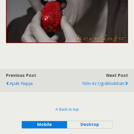
Previous Post
Next Post
Apák Napja
Nóri Az Ugrálóvárban
Back to top
Mobile
Desktop