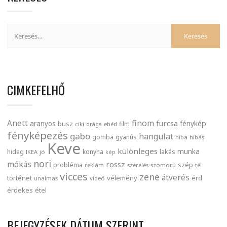
CIMKEFELHŐ
finom
Anett
furcsa
fénykép
aranyos
busz
film
ciki
drága
ebéd
fényképezés
gabo
hangulat
gomba
gyanús
hiba
hibás
Keve
különleges
munka
lakás
hideg
konyha
IKEA
jó
kép
nori
mókás
rossz
probléma
szép
reklám
szerelés
szomorú
tél
vicces
zene
átverés
történet
vélemény
érd
unalmas
videó
érdekes
étel
BEJEGYZÉSEK DÁTUM SZERINT