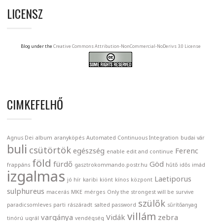
LICENSZ
Blog under the
Creative Commons Attribution-NonCommercial-NoDerivs 3.0 License
CIMKEFELHŐ
Agnus Dei
album
aranyköpés
Automated Continuous Integration
budai vár
buli
csütörtök
egészség
Ferenc
enable edit and continue
föld
fürdő
Göd
frappáns
gasztrokommando.postr.hu
hűtő
idős
imád
izgalmas
Laetiporus
jó hír
karibi
kiönt
kínos
központ
sulphureus
macerás
MKE
mérges
Only the strongest will be survive
szülők
paradicsomleves
parti
rászáradt
salted password
sűrítőanyag
villám
vargánya
Vidák
zebra
tinórú
ugrál
vendégség