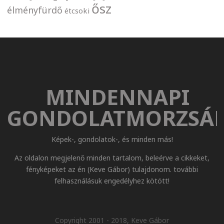
ősz
élményfürdő
étcsoki
MINDENNAPI
GONDOLATMORZSÁ
Képek-, gondolatok-, és minden más!
Az oldalon megjelenő minden tartalom, beleérve a cikkeket,
fényképeket az én (Keve Gábor) tulajdonom. további
felhasználásuk engedélyhez kötött!
Copyright 2001 - 2018, Keve Gábor