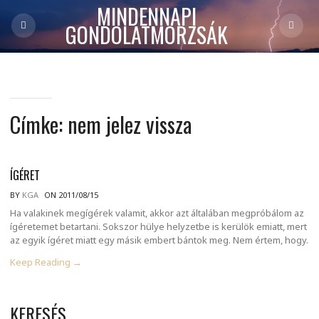
MINDENNAPI
GONDOLATMORZSÁK
Címke:
nem jelez vissza
ÍGÉRET
BY
KGA
ON 2011/08/15
Ha valakinek megígérek valamit, akkor azt általában megpróbálom az
ígéretemet betartani. Sokszor hülye helyzetbe is kerülök emiatt, mert
az egyik ígéret miatt egy másik embert bántok meg. Nem értem, hogy.
Keep Reading →
KERESÉS