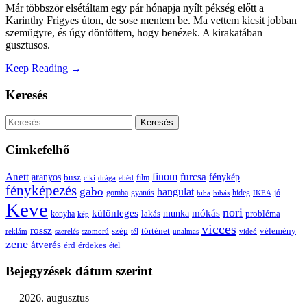
Már többször elsétáltam egy pár hónapja nyílt pékség előtt a
Karinthy Frigyes úton, de sose mentem be. Ma vettem kicsit jobban
szemügyre, és úgy döntöttem, hogy benézek. A kirakatában
gusztusos.
Keep Reading →
Keresés
Keresés:
Cimkefelhő
Anett
finom
furcsa
fénykép
aranyos
busz
film
ciki
drága
ebéd
fényképezés
gabo
hangulat
gomba
gyanús
hiba
hibás
hideg
IKEA
jó
Keve
nori
különleges
mókás
munka
probléma
lakás
konyha
kép
vicces
rossz
szép
vélemény
történet
reklám
szerelés
szomorú
tél
unalmas
videó
zene
átverés
érd
érdekes
étel
Bejegyzések dátum szerint
2026. augusztus