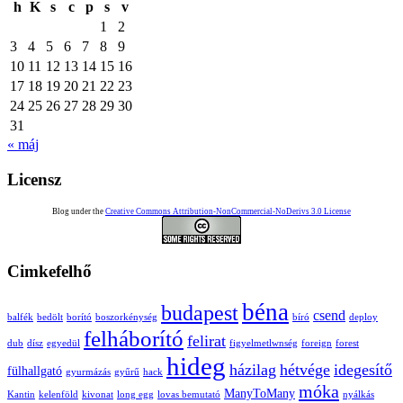
h
K
s
c
p
s
v
1
2
3
4
5
6
7
8
9
10
11
12
13
14
15
16
17
18
19
20
21
22
23
24
25
26
27
28
29
30
31
« máj
Licensz
Blog under the
Creative Commons Attribution-NonCommercial-NoDerivs 3.0 License
Cimkefelhő
béna
budapest
csend
balfék
bedölt
borító
boszorkénység
bíró
deploy
felháborító
felirat
dub
dísz
egyedül
figyelmetlwnség
foreign
forest
hideg
házilag
hétvége
idegesítő
fülhallgató
gyurmázás
gyűrű
hack
móka
ManyToMany
Kantin
kelenföld
kivonat
long egg
lovas bemutató
nyálkás