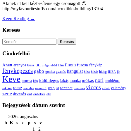
Akinek itt kell kézbesítenie egy csomagot! 🙂
http://myfavouritestuffs.com/incredible-building/13104
Keep Reading →
Keresés
Keresés:
Cimkefelhő
Anett
finom
furcsa
fénykép
aranyos
busz
film
ciki
drága
ebéd
fényképezés
gabo
hangulat
gomba
gyanús
hiba
hibás
hideg
IKEA
jó
Keve
nori
különleges
mókás
munka
probléma
lakás
konyha
kép
vicces
rossz
szép
vélemény
történet
reklám
szerelés
szomorú
tél
unalmas
videó
zene
átverés
érd
érdekes
étel
Bejegyzések dátum szerint
2026. augusztus
h
K
s
c
p
s
v
1
2