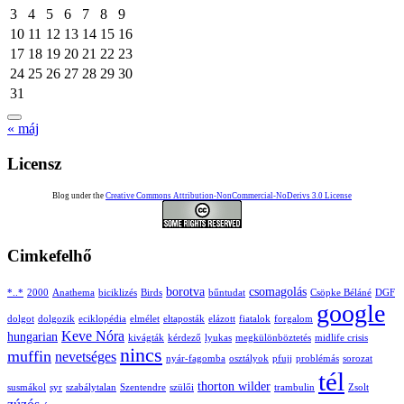
3
4
5
6
7
8
9
10
11
12
13
14
15
16
17
18
19
20
21
22
23
24
25
26
27
28
29
30
31
« máj
Licensz
Blog under the
Creative Commons Attribution-NonCommercial-NoDerivs 3.0 License
Cimkefelhő
borotva
csomagolás
*..*
2000
Anathema
biciklizés
Birds
bűntudat
Csöpke Béláné
DGF
google
dolgot
dolgozik
eciklopédia
elmélet
eltaposták
elázott
fiatalok
forgalom
Keve Nóra
hungarian
kivágták
kérdező
lyukas
megkülönböztetés
midlife crisis
nincs
muffin
nevetséges
nyár-fagomba
osztályok
pfujj
problémás
sorozat
tél
thorton wilder
susmákol
syr
szabálytalan
Szentendre
szülői
trambulin
Zsolt