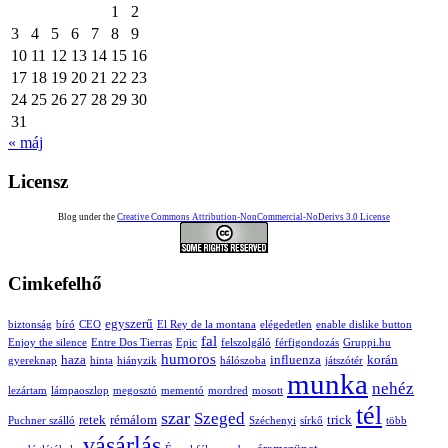
1
2
3
4
5
6
7
8
9
10
11
12
13
14
15
16
17
18
19
20
21
22
23
24
25
26
27
28
29
30
31
« máj
Licensz
Blog under the
Creative Commons Attribution-NonCommercial-NoDerivs 3.0 License
Cimkefelhő
egyszerű
biztonság
bíró
CEO
El Rey de la montana
elégedetlen
enable dislike button
fal
Enjoy the silence
Entre Dos Tierras
Epic
felszolgáló
férfigondozás
Gruppi.hu
humoros
haza
influenza
korán
gyereknap
hinta
hiányzik
hálószoba
játszótér
munka
nehéz
lezártam
lámpaoszlop
megosztó
mementó
mordred
mosott
tél
szar
Szeged
retek
rémálom
trick
Puchner szálló
Széchenyi
sírkő
több
vásárlás