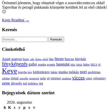
Örömmel jelentem, hogy elstartolt végre a sousvidecenter.eu oldal!
Tapsvihar és pezsgő pukkanás közepette kerültek fel az első cikkek!
🙂
Keep Reading →
Keresés
Keresés:
Cimkefelhő
Anett
finom
furcsa
fénykép
aranyos
busz
film
ciki
drága
ebéd
fényképezés
gabo
hangulat
gomba
gyanús
hiba
hibás
hideg
IKEA
jó
Keve
nori
különleges
mókás
munka
probléma
lakás
konyha
kép
vicces
rossz
szép
vélemény
történet
reklám
szerelés
szomorú
tél
unalmas
videó
zene
átverés
érd
érdekes
étel
Bejegyzések dátum szerint
2026. augusztus
h
K
s
c
p
s
v