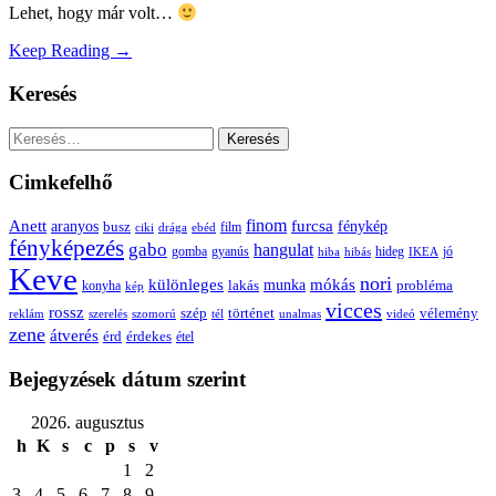
Lehet, hogy már volt…
Keep Reading →
Keresés
Keresés:
Cimkefelhő
Anett
finom
furcsa
fénykép
aranyos
busz
film
ciki
drága
ebéd
fényképezés
gabo
hangulat
gomba
gyanús
hiba
hibás
hideg
IKEA
jó
Keve
nori
különleges
mókás
munka
probléma
lakás
konyha
kép
vicces
rossz
szép
vélemény
történet
reklám
szerelés
szomorú
tél
unalmas
videó
zene
átverés
érd
érdekes
étel
Bejegyzések dátum szerint
2026. augusztus
h
K
s
c
p
s
v
1
2
3
4
5
6
7
8
9