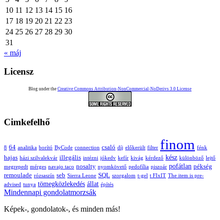
10
11
12
13
14
15
16
17
18
19
20
21
22
23
24
25
26
27
28
29
30
31
« máj
Licensz
Blog under the
Creative Commons Attribution-NonCommercial-NoDerivs 3.0 License
Cimkefelhő
finom
64
csaló
8
analitika
borító
ByCode
connection
díj
előkerült
filter
fénk
kész
hajas
illegális
házi szilvalekvár
intézni
jókedv
kefír
kivág
kérdező
különböző
lejtő
pofátlan
nosalty
pékség
megrepedt
mérges
navajo taco
nyomkövető
pedofília
piszoár
remoulade
seb
SQL
rózsaszín
Sierra Leone
szorgalom
t-gel
t FIxIT
The item is pre-
tömegközlekedés
állat
advised
tunya
építés
Mindennapi gondolatmorzsák
Képek-, gondolatok-, és minden más!