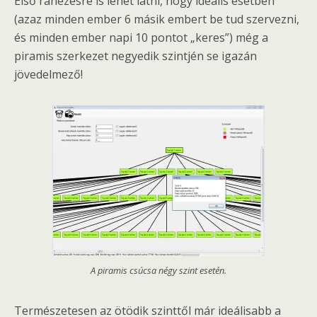
Első ránézésre is lehet látni, hogy ideális esetben
(azaz minden ember 6 másik embert be tud szervezni,
és minden ember napi 10 pontot „keres”) még a
piramis szerkezet negyedik szintjén se igazán
jövedelmező!
A piramis csúcsa négy szint esetén.
Természetesen az ötödik szinttől már ideálisabb a