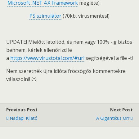
Microsoft .NET 4.X Framework
megléte):
PS szimulátor
(70kb, vírusmentes!)
UPDATE! Mielőtt letöltöd, és nem vagy 100% -ig biztos
bennem, kérlek ellenőrizd le
a
https://www.virustotal.com/#url
segítségével a file -t!
Nem szeretnék újra idióta fröcsögős kommentekre
válaszolni! 🙂
Previous Post
Next Post
Nadapi Kilátó
A Gigantikus Orr