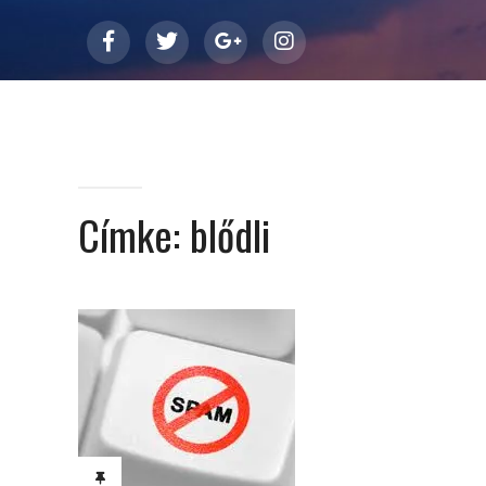
Címke:
blődli