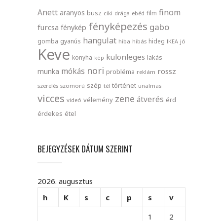
finom
Anett
aranyos
busz
film
ciki
drága
ebéd
fényképezés
gabo
furcsa
fénykép
hangulat
gomba
gyanús
hideg
hiba
hibás
IKEA
jó
Keve
különleges
lakás
konyha
kép
nori
mókás
rossz
munka
probléma
reklám
szép
történet
szerelés
szomorú
tél
unalmas
vicces
zene
átverés
vélemény
érd
videó
érdekes
étel
BEJEGYZÉSEK DÁTUM SZERINT
2026. augusztus
h
K
s
c
p
s
v
1
2