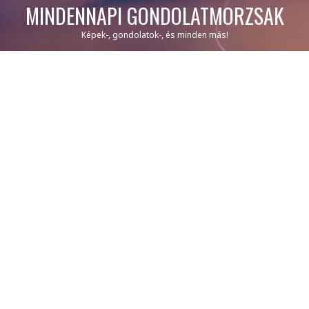
MINDENNAPI GONDOLATMORZSÁK
Képek-, gondolatok-, és minden más!