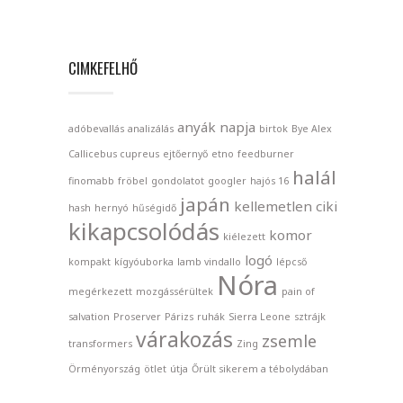
CIMKEFELHŐ
anyák napja
adóbevallás
analizálás
birtok
Bye Alex
Callicebus cupreus
ejtőernyő
etno
feedburner
halál
finomabb
fröbel
gondolatot
googler
hajós 16
japán
kellemetlen ciki
hash
hernyó
hűségidő
kikapcsolódás
komor
kiélezett
logó
kompakt
kígyóuborka
lamb vindallo
lépcső
Nóra
megérkezett
mozgássérültek
pain of
salvation
Proserver
Párizs
ruhák
Sierra Leone
sztrájk
várakozás
zsemle
transformers
Zing
Örményország
ötlet
útja
Őrült sikerem a tébolydában