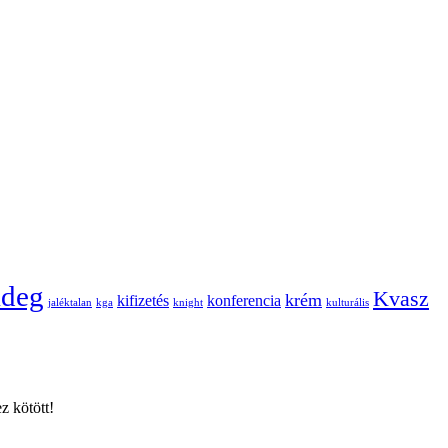
ideg
Kvasz
krém
kifizetés
konferencia
jaléktalan
kga
knight
kulturális
z kötött!