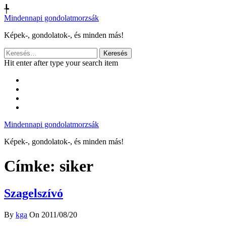
╄
Mindennapi gondolatmorzsák
Képek-, gondolatok-, és minden más!
Keresés:
Hit enter after type your search item
Mindennapi gondolatmorzsák
Képek-, gondolatok-, és minden más!
Címke:
siker
Szagelszívó
By
kga
On 2011/08/20