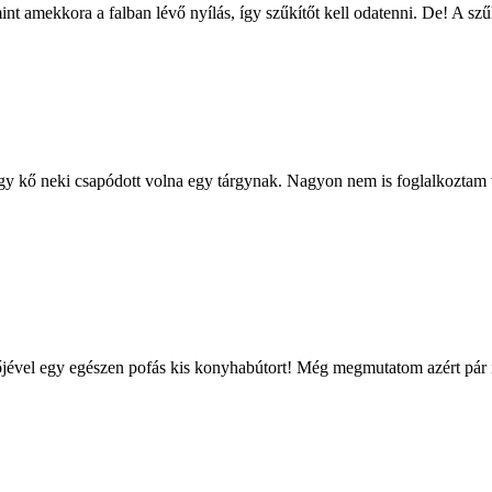
t amekkora a falban lévő nyílás, így szűkítőt kell odatenni. De! A szű
egy kő neki csapódott volna egy tárgynak. Nagyon nem is foglalkoztam 
zőjével egy egészen pofás kis konyhabútort! Még megmutatom azért pár