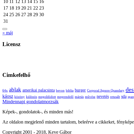
10
11
12
13
14
15
16
17
18
19
20
21
22
23
24
25
26
27
28
29
30
31
« máj
Licensz
Cimkefelhő
des
ablak
amerikai palacsinta
burger
64x
bevon
biblia
Corporal Jigsore Quandary
káosz
nevetés
sda
közöny
különös
megoldódott
megrendelő
mártás
művész
retusált
span
Mindennapi gondolatmorzsák
Képek-, gondolatok-, és minden más!
Az oldalon megjelenő minden tartalom, beleérve a cikkeket, fényképe
Copyright 2001 - 2018, Keve Gábor