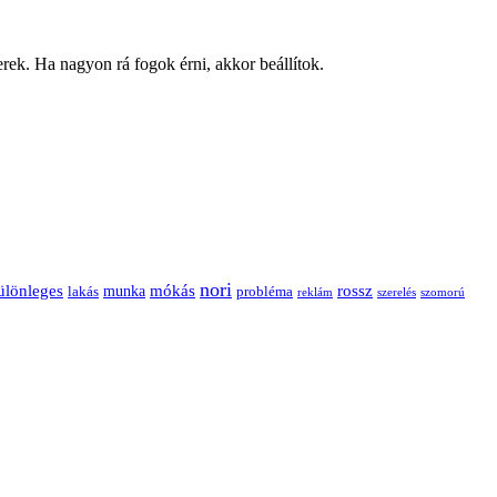
rek. Ha nagyon rá fogok érni, akkor beállítok.
nori
ülönleges
mókás
rossz
munka
probléma
lakás
reklám
szerelés
szomorú