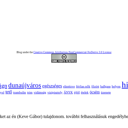
Blog under the
Creative Commons Attribution-NonCommercial-NoDerivs 3.0 License
h
dunaújváros
ign
egészséges
elintézve
férfias nők
főzött
hallgass
helyen
tető
öcsém
yol
trambulin
trim
vidámság
vizipisztoly
ÁNYK
éjfél
ételek
üzenete
ket az én (Keve Gábor) tulajdonom. további felhasználásuk engedélyhe