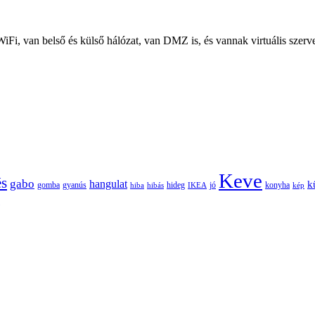
iFi, van belső és külső hálózat, van DMZ is, és vannak virtuális szerve
Keve
és
gabo
hangulat
k
gomba
gyanús
hiba
hibás
hideg
IKEA
jó
konyha
kép