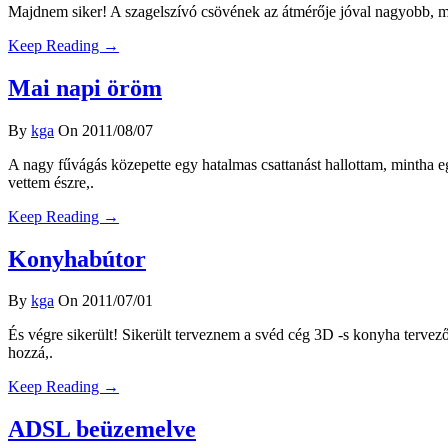
Majdnem siker! A szagelszívó csövének az átmérője jóval nagyobb, min
Keep Reading →
Mai napi öröm
By
kga
On 2011/08/07
A nagy fűvágás közepette egy hatalmas csattanást hallottam, mintha 
vettem észre,.
Keep Reading →
Konyhabútor
By
kga
On 2011/07/01
És végre sikerült! Sikerült terveznem a svéd cég 3D -s konyha terve
hozzá,.
Keep Reading →
ADSL beüzemelve