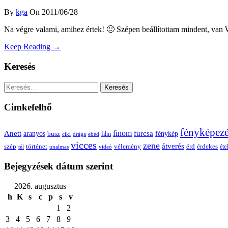
By
kga
On 2011/06/28
Na végre valami, amihez értek! 🙂 Szépen beállítottam mindent, van W
Keep Reading →
Keresés
Keresés:
Cimkefelhő
fényképez
Anett
finom
furcsa
fénykép
aranyos
busz
film
ciki
drága
ebéd
vicces
zene
átverés
szép
vélemény
érd
történet
érdekes
étel
tél
unalmas
videó
Bejegyzések dátum szerint
2026. augusztus
h
K
s
c
p
s
v
1
2
3
4
5
6
7
8
9