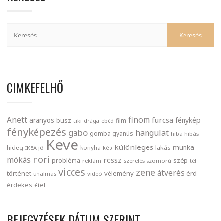
CIMKEFELHŐ
finom
Anett
furcsa
fénykép
aranyos
busz
film
ciki
drága
ebéd
fényképezés
gabo
hangulat
gomba
gyanús
hiba
hibás
Keve
különleges
munka
lakás
hideg
konyha
IKEA
jó
kép
nori
mókás
rossz
probléma
szép
reklám
szerelés
szomorú
tél
vicces
zene
átverés
történet
vélemény
érd
unalmas
videó
érdekes
étel
BEJEGYZÉSEK DÁTUM SZERINT