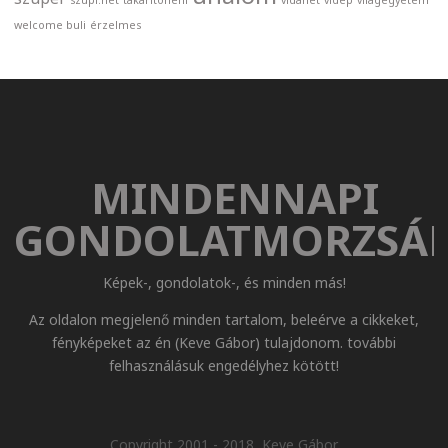
szupi.net
takarítónéni
vidanet
videp
világegyetem
welcome buli
érzelmes
MINDENNAPI
GONDOLATMORZSÁ
Képek-, gondolatok-, és minden más!
Az oldalon megjelenő minden tartalom, beleérve a cikkeket,
fényképeket az én (Keve Gábor) tulajdonom. további
felhasználásuk engedélyhez kötött!
Copyright 2001 - 2018, Keve Gábor