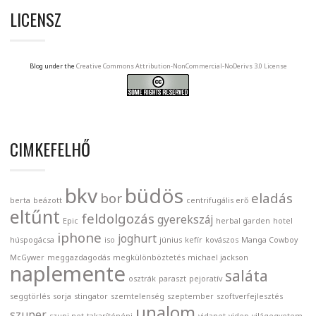
LICENSZ
Blog under the
Creative Commons Attribution-NonCommercial-NoDerivs 3.0 License
CIMKEFELHŐ
bkv
büdös
bor
eladás
berta
beázott
centrifugális erő
eltűnt
feldolgozás
gyerekszáj
Epic
herbal garden
hotel
iphone
joghurt
húspogácsa
iso
június
kefír
kovászos
Manga Cowboy
McGywer
meggazdagodás
megkülönböztetés
michael jackson
naplemente
saláta
osztrák
paraszt
pejoratív
seggtörlés
sorja
stingator
szemtelenség
szeptember
szoftverfejlesztés
unalom
szuper