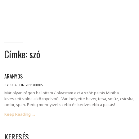
MINDENNAPI
GONDOLATMORZSÁK
Címke:
szó
ARANYOS
BY
KGA
ON 2011/08/05
Már olyan régen hallottam / olvastam ezt a szót: pajtás Mintha
kiveszett volna a köznyelvből. Van helyette haver, tesa, smúz, csicska,
cimbi, span. Pedig mennyivel szebb és kedvesebb a pajtás!
Keep Reading →
KERESÉS