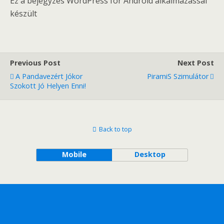
Ez a bejegyzés WordPress for Android alkalmazással
készült
Previous Post
Next Post
A Pandavezért Jókor
PiramiS Szimulátor
Szokott Jó Helyen Enni!
Back to top
Mobile
Desktop