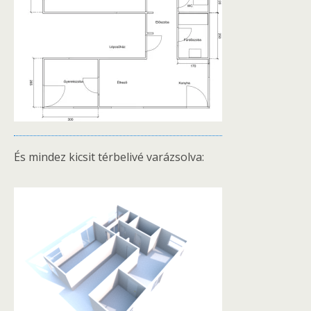
És mindez kicsit térbelivé varázsolva: