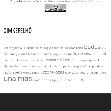
Blog under the
Creative Commons Attribution-NonCommercial-NoDerivs 3.0 License
CIMKEFELHŐ
büdös
100 fénykép
allo kulcha
belső
bogyós paprika
borozás
brian
DGF
Franciaország
gazdit
díjcsomag
elszállt
felháborít
fontos
Fragile Dreams
keksz
ismertető
Hai
hnagulat
hálószoba
ijedség
köménymagos
különös
Mystery Gang
módosítás
nyugdíj
néz
olcsón
pancsolás
pizza futár
politikus
szórakozás
rádió
svéd
Swingle Singers
taco
teükk
tinórú
túrógombóc
unalmas
zokni
április
válaszút
vízcsepp
zárlat