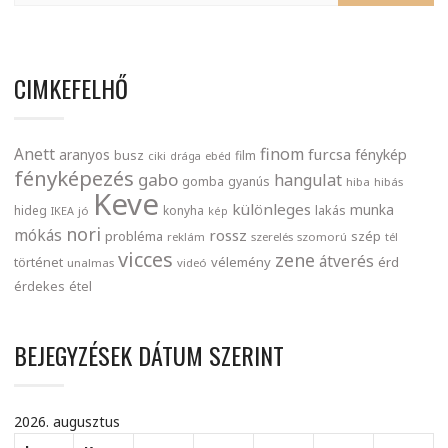
CIMKEFELHŐ
finom
Anett
furcsa
fénykép
aranyos
busz
film
ciki
drága
ebéd
fényképezés
gabo
hangulat
gomba
gyanús
hiba
hibás
Keve
különleges
munka
lakás
hideg
konyha
IKEA
jó
kép
nori
mókás
rossz
probléma
szép
reklám
szerelés
szomorú
tél
vicces
zene
átverés
történet
vélemény
érd
unalmas
videó
érdekes
étel
BEJEGYZÉSEK DÁTUM SZERINT
2026. augusztus